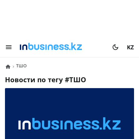
KZ
ТШО
Новости по тегу #
ТШО