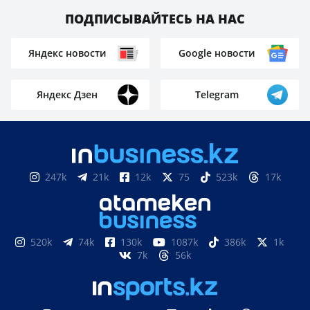
ПОДПИСЫВАЙТЕСЬ НА НАС
Яндекс новости
Google новости
Яндекс Дзен
Telegram
247k
21k
12k
75
523k
17k
520k
74k
130k
1087k
386k
1k
7k
56k