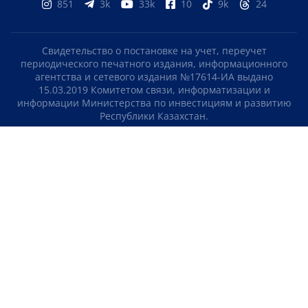
851
3k
33k
10
9k
24
Свидетельство о постановке на учет, переучет
периодического печатного издания, информационного
агентства и сетевого издания №17614-ИА выдано
15.03.2019 Комитетом связи, информатизации и
информации Министерства по инвестициям и развитию
Республики Казахстан.
Свидетельство о постановке на учет отечественного
телерадио канала №KZ23VJB00000123 выдано 08.09.2016
Комитетом связи, информатизации и информации
Министерства по инвестициям и развитию Республики
Казахстан.
СОГЛАШЕНИЕ ОБ ИСПОЛЬЗОВАНИИ МАТЕРИАЛОВ
О НАС
КОНТАКТЫ
ТЕЛЕПРОЕКТЫ
ВАКАНСИИ
РЕЙТИНГИ