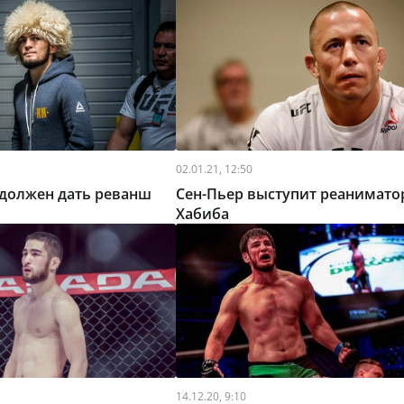
02.01.21, 12:50
 должен дать реванш
Сен-Пьер выступит реанимат
Хабиба
14.12.20, 9:10