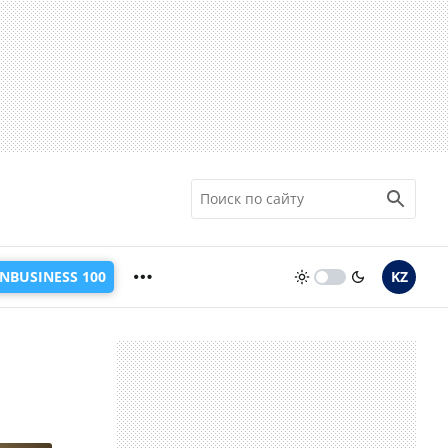
INBUSINESS 100
KZ