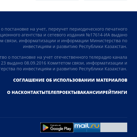
 о постановке на учет, переучет периодического печатного
ционного агентства и сетевого издания №17614-ИА выдано
том связи, информатизации и информации Министерства по
инвестициям и развитию Республики Казахстан.
тво о постановке на учет отечественного телерадио канала
23 выдано 08.09.2016 Комитетом связи, информатизации и
рства по инвестициям и развитию Республики Казахстан.
СОГЛАШЕНИЕ ОБ ИСПОЛЬЗОВАНИИ МАТЕРИАЛОВ
О НАС
КОНТАКТЫ
ТЕЛЕПРОЕКТЫ
ВАКАНСИИ
РЕЙТИНГИ