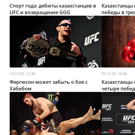
Спорт года: дебюты казахстанцев в
Казахстанцы в
UFC и возвращение GGG
победы в тре
13.12.20, 12:38
05.12.20, 10:46
Фергюсон может забыть о бое с
Казахстанцы в
Хабибом
четыре побед