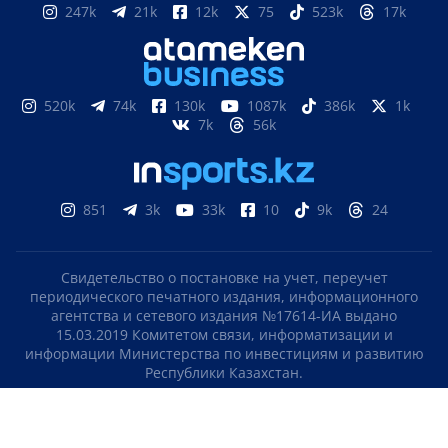
247k
21k
12k
75
523k
17k
520k
74k
130k
1087k
386k
1k
7k
56k
851
3k
33k
10
9k
24
Свидетельство о постановке на учет, переучет
периодического печатного издания, информационного
агентства и сетевого издания №17614-ИА выдано
15.03.2019 Комитетом связи, информатизации и
информации Министерства по инвестициям и развитию
Республики Казахстан.
Свидетельство о постановке на учет отечественного
телерадио канала №KZ23VJB00000123 выдано 08.09.2016
Комитетом связи, информатизации и информации