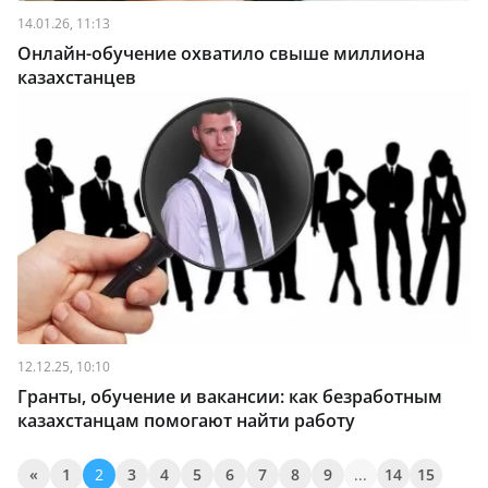
14.01.26, 11:13
Онлайн-обучение охватило свыше миллиона
казахстанцев
12.12.25, 10:10
Гранты, обучение и вакансии: как безработным
казахстанцам помогают найти работу
«
1
2
3
4
5
6
7
8
9
...
14
15