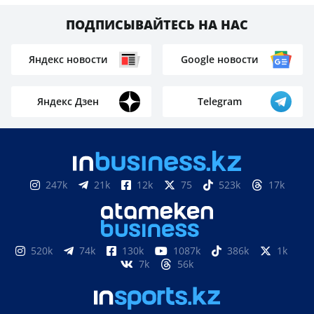
ПОДПИСЫВАЙТЕСЬ НА НАС
Яндекс новости
Google новости
Яндекс Дзен
Telegram
247k
21k
12k
75
523k
17k
520k
74k
130k
1087k
386k
1k
7k
56k