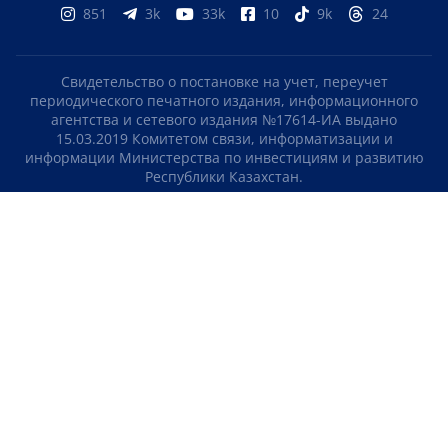
851
3k
33k
10
9k
24
Свидетельство о постановке на учет, переучет
периодического печатного издания, информационного
агентства и сетевого издания №17614-ИА выдано
15.03.2019 Комитетом связи, информатизации и
информации Министерства по инвестициям и развитию
Республики Казахстан.
Свидетельство о постановке на учет отечественного
телерадио канала №KZ23VJB00000123 выдано 08.09.2016
Комитетом связи, информатизации и информации
Министерства по инвестициям и развитию Республики
Казахстан.
СОГЛАШЕНИЕ ОБ ИСПОЛЬЗОВАНИИ МАТЕРИАЛОВ
О НАС
КОНТАКТЫ
ТЕЛЕПРОЕКТЫ
ВАКАНСИИ
РЕЙТИНГИ