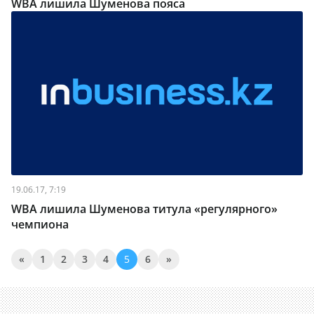
WBA лишила Шуменова пояса
19.06.17, 7:19
WBA лишила Шуменова титула «регулярного»
чемпиона
«
1
2
3
4
5
6
»