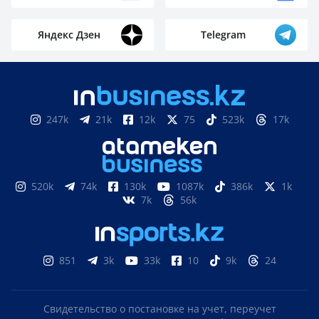
Яндекс Дзен
Telegram
247k
21k
12k
75
523k
17k
520k
74k
130k
1087k
386k
1k
7k
56k
851
3k
33k
10
9k
24
Свидетельство о постановке на учет, переучет