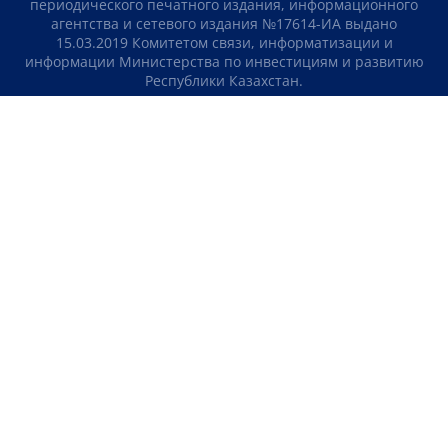
периодического печатного издания, информационного
агентства и сетевого издания №17614-ИА выдано
15.03.2019 Комитетом связи, информатизации и
информации Министерства по инвестициям и развитию
Республики Казахстан.
Свидетельство о постановке на учет отечественного
телерадио канала №KZ23VJB00000123 выдано 08.09.2016
Комитетом связи, информатизации и информации
Министерства по инвестициям и развитию Республики
Казахстан.
СОГЛАШЕНИЕ ОБ ИСПОЛЬЗОВАНИИ МАТЕРИАЛОВ
О НАС
КОНТАКТЫ
ТЕЛЕПРОЕКТЫ
ВАКАНСИИ
РЕЙТИНГИ
Медиахолдинг «Atameken Business»
ПОЛИТИКА КОНФИДЕНЦИАЛЬНОСТИ