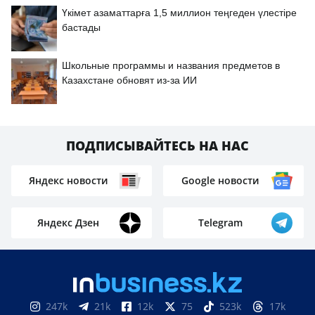
Үкімет азаматтарға 1,5 миллион теңгеден үлестіре
бастады
Школьные программы и названия предметов в
Казахстане обновят из-за ИИ
ПОДПИСЫВАЙТЕСЬ НА НАС
Яндекс новости
Google новости
Яндекс Дзен
Telegram
247k
21k
12k
75
523k
17k