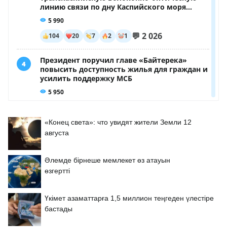
«Конец света»: что увидят жители Земли 12
августа
Әлемде бірнеше мемлекет өз атауын
өзгертті
Үкімет азаматтарға 1,5 миллион теңгеден үлестіре
бастады