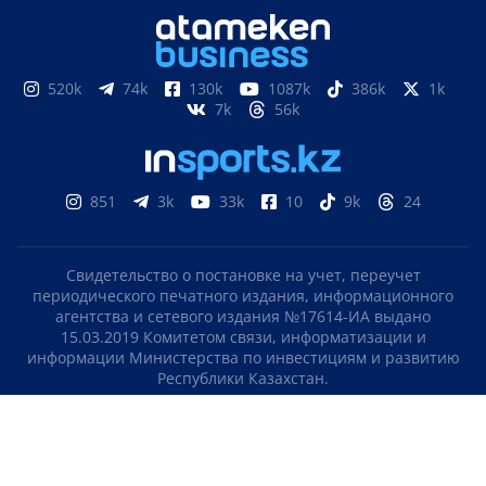
520k
74k
130k
1087k
386k
1k
7k
56k
851
3k
33k
10
9k
24
Свидетельство о постановке на учет, переучет
периодического печатного издания, информационного
агентства и сетевого издания №17614-ИА выдано
15.03.2019 Комитетом связи, информатизации и
информации Министерства по инвестициям и развитию
Республики Казахстан.
Свидетельство о постановке на учет отечественного
телерадио канала №KZ23VJB00000123 выдано 08.09.2016
Комитетом связи, информатизации и информации
Министерства по инвестициям и развитию Республики