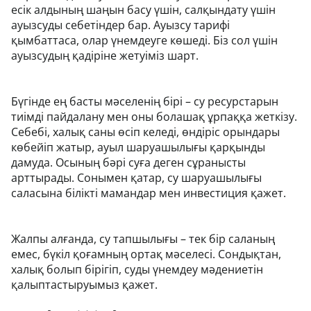
есік алдының шаңын басу үшін, салқындату үшін
ауызсуды себетіндер бар. Ауызсу тарифі
қымбаттаса, олар үнемдеуге көшеді. Біз сол үшін
ауызсудың қадіріне жетуіміз шарт.
Бүгінде ең басты мәселенің бірі – су ресурстарын
тиімді пайдалану мен оны болашақ ұрпаққа жеткізу.
Себебі, халық саны өсіп келеді, өндіріс орындары
көбейіп жатыр, ауыл шаруашылығы қарқынды
дамуда. Осының бәрі суға деген сұранысты
арттырады. Сонымен қатар, су шаруашылығы
саласына білікті мамандар мен инвестиция қажет.
Жалпы алғанда, су тапшылығы – тек бір саланың
емес, бүкіл қоғамның ортақ мәселесі. Сондықтан,
халық болып бірігіп, суды үнемдеу мәдениетін
қалыптастыруымыз қажет.