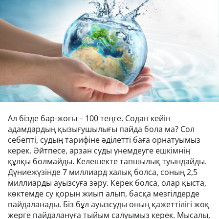
Ал бізде бар-жоғы – 100 теңге. Содан кейін
адамдардың қызығушылығы пайда бола ма? Сол
себепті, судың тарифіне әділетті баға орнатуымыз
керек. Әйтпесе, арзан суды үнемдеуге ешкімнің
құлқы болмайды. Келешекте тапшылық туындайды.
Дүниежүзінде 7 миллиард халық болса, соның 2,5
миллиарды ауызсуға зәру. Керек болса, олар қыста,
көктемде су қорын жиып алып, басқа мезгілдерде
пайдаланады. Біз бұл ауызсуды оның қажеттілігі жоқ
жерге пайдалануға тыйым салуымыз керек. Мысалы,