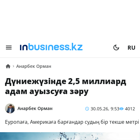
RU
Анарбек Орман
Дүниежүзінде 2,5 миллиард
адам ауызсуға зәру
Анарбек Орман
30.05.26, 9:53
4012
Еуропаға, Америкаға барғандар судың бір текше метрі 