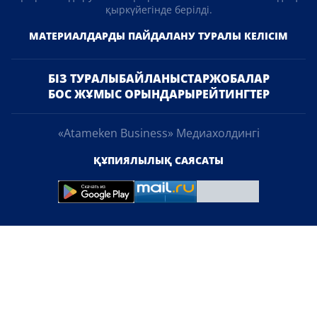
қыркүйегінде берілді.
МАТЕРИАЛДАРДЫ ПАЙДАЛАНУ ТУРАЛЫ КЕЛІСІМ
БІЗ ТУРАЛЫ
БАЙЛАНЫСТАР
ЖОБАЛАР
БОС ЖҰМЫС ОРЫНДАРЫ
РЕЙТИНГТЕР
«Atameken Business» Медиахолдингі
ҚҰПИЯЛЫЛЫҚ САЯСАТЫ