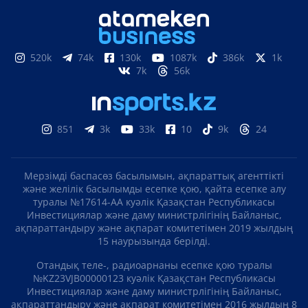
520k
74k
130k
1087k
386k
1k
7k
56k
851
3k
33k
10
9k
24
Мерзімді баспасөз басылымын, ақпараттық агенттікті
және желілік басылымды есепке қою, қайта есепке алу
туралы №17614-АА куәлік Қазақстан Республикасы
Инвестициялар және даму министрлігінің Байланыс,
ақпараттандыру және ақпарат комитетімен 2019 жылдың
15 наурызында берілді.
Отандық теле-, радиоарнаны есепке қою туралы
№KZ23VJB00000123 куәлік Қазақстан Республикасы
Инвестициялар және даму министрлігінің Байланыс,
ақпараттандыру және ақпарат комитетімен 2016 жылдың 8