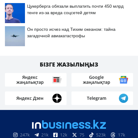
Цукерберга обязали выплатить почти 450 млрд
тенге из-за вреда соцсетей детям
Он просто исчез над Тихим океаном: тайна
загадочной авиакатастрофы
БІЗГЕ ЖАЗЫЛЫҢЫЗ
Яндекс
Google
жаңалықтар
жаңалықтар
Яндекс Дзен
Telegram
247k
21k
12k
75
523k
17k