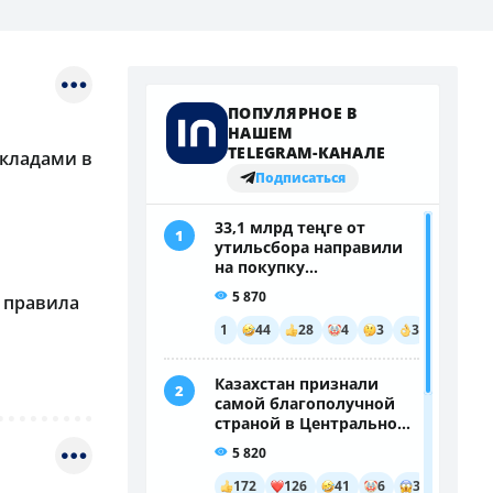
 складами в
л правила