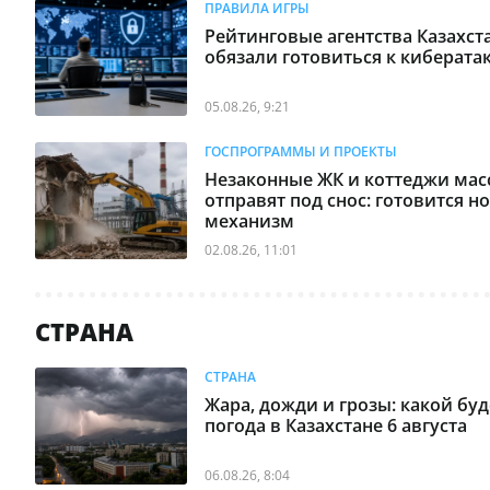
ПРАВИЛА ИГРЫ
В Астане изменили
09:15
маршруты двух автобусов
Рейтинговые агентства Казахст
обязали готовиться к киберата
Магнитная буря 6 августа
09:08
2026: точный прогноз на
05.08.26, 9:21
четверг
ГОСПРОГРАММЫ И ПРОЕКТЫ
Ремонт перекроет участок
08:59
Незаконные ЖК и коттеджи мас
трассы на севере Казахстана
отправят под снос: готовится н
механизм
Трамп готовит новый удар по
08:49
02.08.26, 11:01
импорту
Золото достигло
08:39
СТРАНА
максимального уровня за
семь недель
СТРАНА
Жара, дожди и грозы: какой буд
Возвращенные активы: 2,7
08:29
погода в Казахстане 6 августа
млрд тенге направят на воду
для сел
06.08.26, 8:04