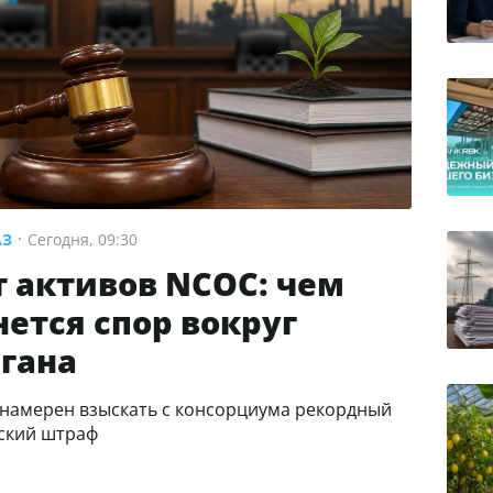
АЗ
Сегодня, 09:30
т активов NCOC: чем
нется спор вокруг
гана
 намерен взыскать с консорциума рекордный
еский штраф