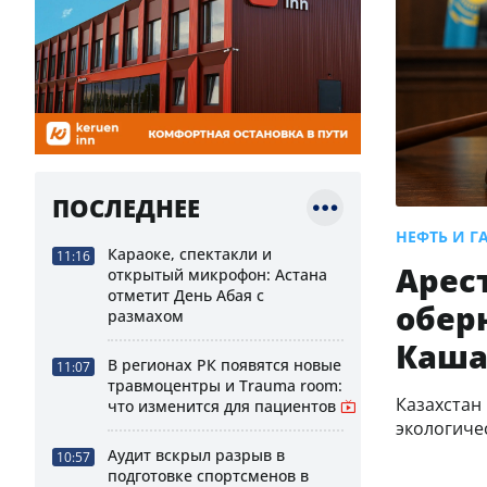
ПОСЛЕДНЕЕ
НЕФТЬ И Г
Караоке, спектакли и
11:16
Арес
открытый микрофон: Астана
отметит День Абая с
обер
размахом
Каша
В регионах РК появятся новые
11:07
травмоцентры и Trauma room:
Казахстан
что изменится для пациентов
экологич
Аудит вскрыл разрыв в
10:57
подготовке спортсменов в