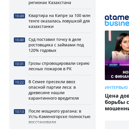
регионах Казахстана
Квартира на Кипре за 100 млн
10:49
тенге оказалась ловушкой для
казахстанки
Суд поставил точку в деле
10:40
ростовщика с займами под
120% годовых
Грозы спровоцировали серию
10:31
лесных пожаров в РК
В Семее пресекли ввоз
10:22
опасной партии леса: в
ИНТЕРВЬЮ
древесине нашли
Цена до
карантинного вредителя
борьбы 
мошенн
После мощного урагана: в
10:13
Усть-Каменогорске полностью
восстановили
электроснабжение жилых