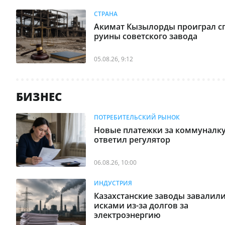
Грузия вновь столкнулась с
08:19
масштабным блэкаутом
СТРАНА
Акимат Кызылорды проиграл сп
Нефть ушла в минус после
руины советского завода
08:09
нового сигнала с Ближнего
Востока
05.08.26, 9:12
Жара, дожди и грозы: какой
08:04
будет погода в Казахстане 6
БИЗНЕС
августа
ПОТРЕБИТЕЛЬСКИЙ РЫНОК
Два города Казахстана начали
07:59
6 августа в режиме НМУ
Новые платежки за коммуналку
ответил регулятор
Названа порода собак-
07:25
долгожителей
06.08.26, 10:00
Эксперт объяснил, почему в
ИНДУСТРИЯ
06:30
смартфоне внезапно
Казахстанские заводы завалил
заканчивается место
исками из-за долгов за
электроэнергию
Гигантские медузы
05:20