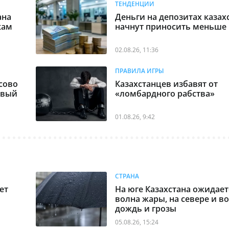
ТЕНДЕНЦИИ
ана
Деньги на депозитах казах
кам
начнут приносить меньше
02.08.26, 11:36
ПРАВИЛА ИГРЫ
сово
Казахстанцев избавят от
овый
«ломбардного рабства»
01.08.26, 9:42
СТРАНА
ет
На юге Казахстана ожидает
волна жары, на севере и во
дождь и грозы
05.08.26, 15:24