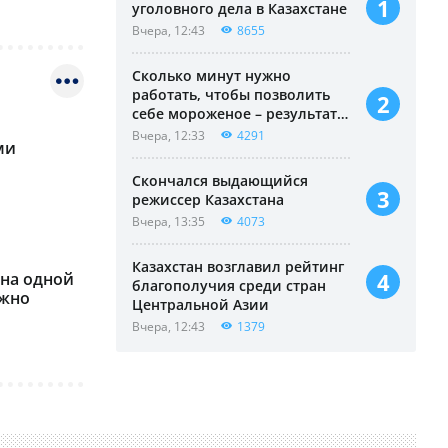
уголовного дела в Казахстане
Вчера, 12:43
8655
Сколько минут нужно
работать, чтобы позволить
себе мороженое – результаты
подсчета
Вчера, 12:33
4291
ми
Скончался выдающийся
режиссер Казахстана
Вчера, 13:35
4073
Казахстан возглавил рейтинг
ена одной
благополучия среди стран
ожно
Центральной Азии
Вчера, 12:43
1379