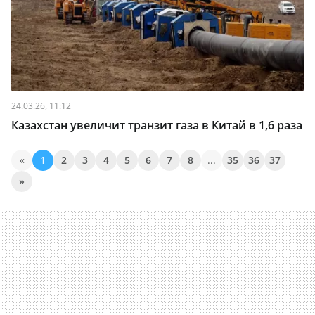
24.03.26, 11:12
Казахстан увеличит транзит газа в Китай в 1,6 раза
«
1
2
3
4
5
6
7
8
...
35
36
37
»