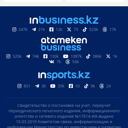
«С неба падали люди»: самый кровавый теракт в
истории СССР
Цукерберга обязали выплатить почти 450 млрд
тенге из-за вреда соцсетей детям
Он просто исчез над Тихим океаном: тайна
загадочной авиакатастрофы
ПОДПИСЫВАЙТЕСЬ НА НАС
Яндекс новости
Google новости
Яндекс Дзен
Telegram