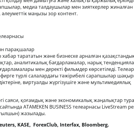
кті қолдау мен дамытуға және халықты қаржылық еркінді
арапшылар, медиа талдаушылар мен зияткерлер жиналған 
 әлеуметтік маңызы зор контент.
телеарнасы
тын парақшалар
ы хабар тарататын және бизнеске арналған қазақстанды
ықтар, аналитикалық бағдарламалар, нарық тенденциял
ғдарламалары мен деректі фильмдер көрсетіледі. Телеа
Эфирге түрлі салалардағы тәжірибелі сарапшылар шақы
іктеріне, виртуалды жүргізушіге және мультимедиялық
егі саяси, қоғамдық және экономикалық жаңалықтар тур
а сайтында ATAMEKEN BUSINESS телеарнасы LiveStream р
 ағылшын) жазылады.
uters, KASE, ForexClub, Interfax, Bloomberg.