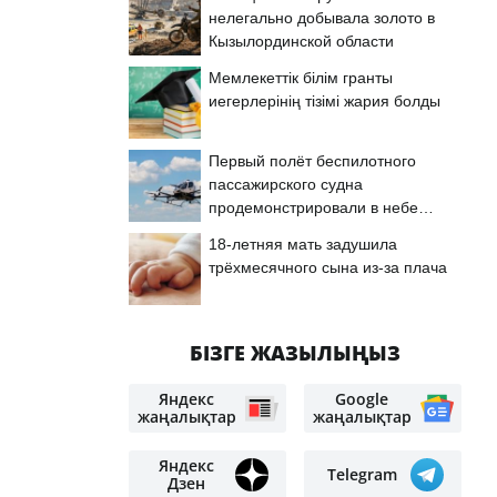
нелегально добывала золото в
Кызылординской области
Мемлекеттік білім гранты
иегерлерінің тізімі жария болды
Первый полёт беспилотного
пассажирского судна
продемонстрировали в небе
Астаны
18-летняя мать задушила
трёхмесячного сына из-за плача
БІЗГЕ ЖАЗЫЛЫҢЫЗ
Яндекс
Google
жаңалықтар
жаңалықтар
Яндекс
Telegram
Дзен