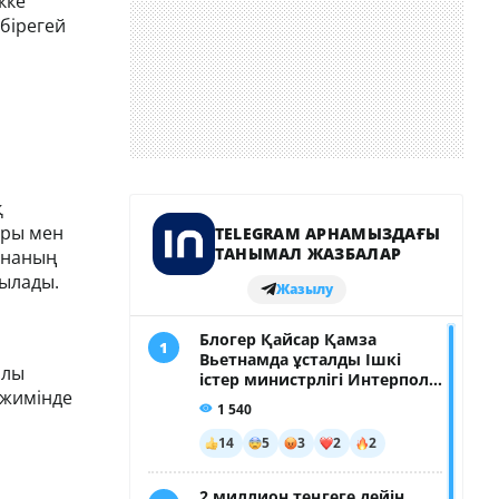
кке
бірегей
қ
ары мен
рнаның
рылады.
алы
ежимінде