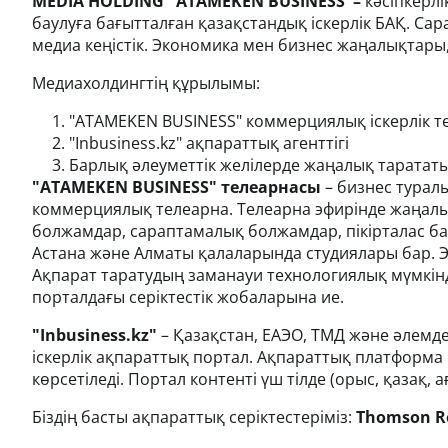
MEDIA HOLDING "ATAMEKЕN BUSINESS"–
кәсіпкерлі
баулуға бағытталған қазақстандық іскерлік БАҚ. С
медиа кеңістік. Экономика мен бизнес жаңалықтары,
Медиахолдингтің құрылымы:
1. "ATAMEKEN BUSINESS" коммерциялық іскерлік 
2. "Inbusiness.kz" ақпараттық агенттігі
3. Барлық әлеуметтік желілерде жаңалық тарата
"ATAMEKEN BUSINESS" телеарнасы
– бизнес турал
коммерциялық телеарна. Телеарна эфирінде жаңал
болжамдар, сараптамалық болжамдар, пікірталас ба
Астана және Алматы қалаларында студиялары бар. 
Ақпарат таратудың заманауи технологиялық мүмкінд
порталдағы серіктестік жобаларына ие.
"Inbusiness.kz"
– Қазақстан, ЕАЭО, ТМД және әлемд
іскерлік ақпараттық портал. Ақпараттық платформ
көрсетіледі. Портал контенті үш тілде (орыс, қазақ,
Біздің басты ақпараттық серіктестеріміз:
Thomson Re