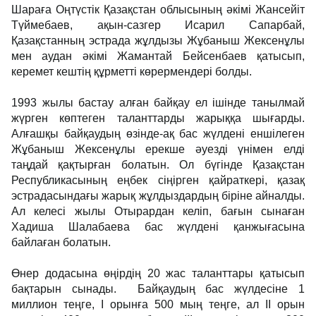
Шараға Оңтүстік Қазақстан облысының әкімі Жансейіт
Түймебаев, ақын-сазгер Исарил Сапарбай,
Қазақстанның эстрада жұлдызы Жұбаныш Жексенұлы
мен аудан әкімі Жамантай Бейсенбаев қатысып,
керемет кештің құрметті көрермендері болды.
1993 жылы бастау алған байқау ел ішінде танылмай
жүрген көптеген таланттарды жарыққа шығарды.
Алғашқы байқаудың өзінде-ақ бас жүлдені еншілеген
Жұбаныш Жексенұлы ерекше әуезді үнімен елді
таңдай қақтырған болатын. Ол бүгінде Қазақстан
Республикасының еңбек сіңірген қайраткері, қазақ
эстрадасындағы жарық жұлдыздардың біріне айналды.
Ал келесі жылы Отырардан келіп, бағын сынаған
Хадиша Шалабаева бас жүлдені қанжығасына
байлаған болатын.
Өнер додасына өңірдің 20 жас таланттары қатысып
бақтарын сынады. Байқаудың бас жүлдесіне 1
миллион теңге, І орынға 500 мың теңге, ал ІІ орын