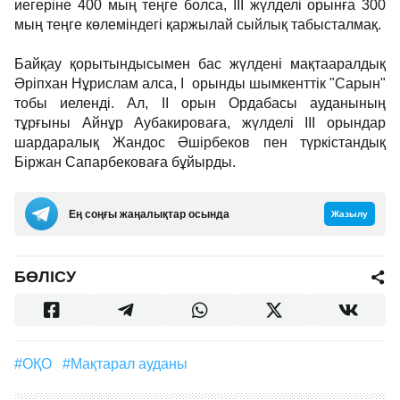
иегеріне 400 мың теңге болса, ІІІ жүлделі орынға 300
мың теңге көлеміндегі қаржылай сыйлық табысталмақ.
Байқау қорытындысымен бас жүлдені мақтааралдық
Әріпхан Нұрислам алса, І орынды шымкенттік "Сарын"
тобы иеленді. Ал, ІІ орын Ордабасы ауданының
тұрғыны Айнұр Аубакироваға, жүлделі ІІІ орындар
шардаралық Жандос Әшірбеков пен түркістандық
Біржан Сапарбековаға бұйырды.
Ең соңғы жаңалықтар осында
Жазылу
БӨЛІСУ
#ОҚО
#Мақтарал ауданы