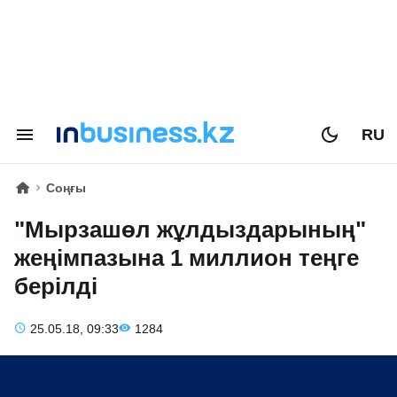
RU
Соңғы
"Мырзашөл жұлдыздарының"
жеңімпазына 1 миллион теңге
берілді
25.05.18, 09:33
1284