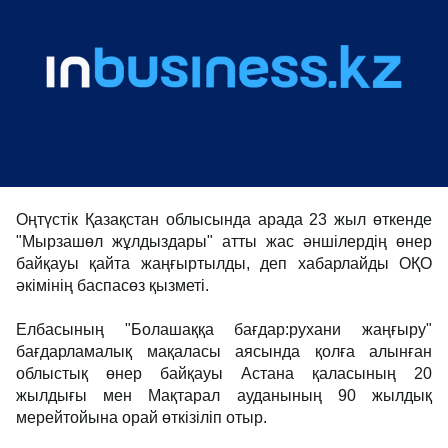
Оңтүстік Қазақстан облысында арада 23 жыл өткенде
"Мырзашөл жұлдыздары" атты жас әншілердің өнер
байқауы қайта жаңғыртылды, деп хабарлайды ОҚО
әкімінің баспасөз қызметі.
Елбасының "Болашаққа бағдар:рухани жаңғыру"
бағдарламалық мақаласы аясында қолға алынған
облыстық өнер байқауы Астана қаласының 20
жылдығы мен Мақтарал ауданының 90 жылдық
мерейтойына орай өткізіліп отыр.