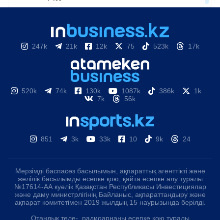
247k
21k
12k
75
523k
17k
520k
74k
130k
1087k
386k
1k
7k
56k
851
3k
33k
10
9k
24
Мерзімді баспасөз басылымын, ақпараттық агенттікті және
желілік басылымды есепке қою, қайта есепке алу туралы
№17614-АА куәлік Қазақстан Республикасы Инвестициялар
және даму министрлігінің Байланыс, ақпараттандыру және
ақпарат комитетімен 2019 жылдың 15 наурызында берілді.
Отандық теле-, радиоарнаны есепке қою туралы