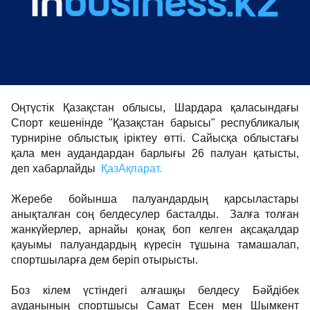
Оңтүстік Қазақстан облысы, Шардара қаласындағы
Спорт кешенінде "Қазақстан барысы" республикалық
турниріне облыстық іріктеу өтті. Сайысқа облыстағы
қала мен аудандардан барлығы 26 палуан қатысты,
деп хабарлайды
ҚазАқпарат.
Жеребе бойынша палуандардың қарсыластары
анықталған соң белдесулер басталды. Залға толған
жанкүйерлер, арнайы қонақ боп келген ақсақалдар
қауымы палуандардың күресін тұшына тамашалап,
спортшыларға дем беріп отырысты.
Боз кілем үстіндегі алғашқы белдесу Бәйдібек
ауданының спортшысы Самат Есен мен Шымкент