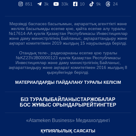
851
3k
33k
10
9k
24
Мерзімді баспасөз басылымын, ақпараттық агенттікті және
желілік басылымды есепке қою, қайта есепке алу туралы
№17614-АА куәлік Қазақстан Республикасы Инвестициялар
және даму министрлігінің Байланыс, ақпараттандыру және
ақпарат комитетімен 2019 жылдың 15 наурызында берілді.
Отандық теле-, радиоарнаны есепке қою туралы
№KZ23VJB00000123 куәлік Қазақстан Республикасы
Инвестициялар және даму министрлігінің Байланыс,
ақпараттандыру және ақпарат комитетімен 2016 жылдың 8
қыркүйегінде берілді.
МАТЕРИАЛДАРДЫ ПАЙДАЛАНУ ТУРАЛЫ КЕЛІСІМ
БІЗ ТУРАЛЫ
БАЙЛАНЫСТАР
ЖОБАЛАР
БОС ЖҰМЫС ОРЫНДАРЫ
РЕЙТИНГТЕР
«Atameken Business» Медиахолдингі
ҚҰПИЯЛЫЛЫҚ САЯСАТЫ