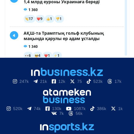
247k
21k
12k
75
523k
17k
520k
74k
130k
1087k
386k
1k
7k
56k