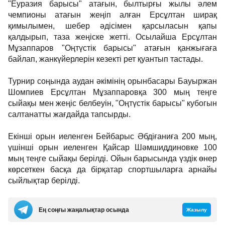
"Еуразия барысы" атағын, былтырғы жылы әлем
чемпионы атағын жеңіп алған Ерсұлтан ширақ
қимылымен, шебер әдісімен қарсыласын қапы
қалдырып, таза жеңіске жетті. Осылайша Ерсұлтан
Мұзаппаров "Оңтүстік барысы" атағын қанжығаға
байлап, жанкүйерлерін кезекті рет қуантып тастады.
Турнир соңында аудан әкімінің орынбасары Бауыржан
Шомпиев Ерсұлтан Мұзаппаровқа 300 мың теңге
сыйақы мен жеңіс белбеуін, "Оңтүстік барысы" кубогын
салтанатты жағдайда тапсырды.
Екінші орын иеленген Бейбарыс Әбдіғаниға 200 мың,
үшінші орын иеленген Қайсар Шәмшиддиновке 100
мың теңге сыйақы берілді. Ойын барысында үздік өнер
көрсеткен басқа да бірқатар спортшыларға арнайы
сыйлықтар берілді.
Ең соңғы жаңалықтар осында
Жазылу