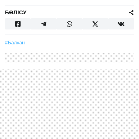
БӨЛІСУ
#балуан