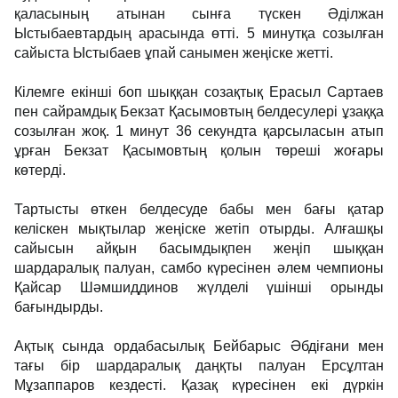
қаласының атынан сынға түскен Әділжан
Ыстыбаевтардың арасында өтті. 5 минутқа созылған
сайыста Ыстыбаев ұпай санымен жеңіске жетті.
Кілемге екінші боп шыққан созақтық Ерасыл Сартаев
пен сайрамдық Бекзат Қасымовтың белдесулері ұзаққа
созылған жоқ. 1 минут 36 секундта қарсыласын атып
ұрған Бекзат Қасымовтың қолын төреші жоғары
көтерді.
Тартысты өткен белдесуде бабы мен бағы қатар
келіскен мықтылар жеңіске жетіп отырды. Алғашқы
сайысын айқын басымдықпен жеңіп шыққан
шардаралық палуан, самбо күресінен әлем чемпионы
Қайсар Шәмшиддинов жүлделі үшінші орынды
бағындырды.
Ақтық сында ордабасылық Бейбарыс Әбдіғани мен
тағы бір шардаралық даңқты палуан Ерсұлтан
Мұзаппаров кездесті. Қазақ күресінен екі дүркін