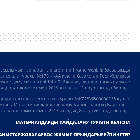
басылымын, ақпараттық агенттікті және желілік басылымды
сепке алу туралы №17614-АА куәлік Қазақстан Республикасы
және даму министрлігінің Байланыс, ақпараттандыру және
ақпарат комитетімен 2019 жылдың 15 наурызында берілді.
 радиоарнаны есепке қою туралы №KZ23VJB00000123 куәлік
икасы Инвестициялар және даму министрлігінің Байланыс,
ақпарат комитетімен 2016 жылдың 8 қыркүйегінде берілді.
МАТЕРИАЛДАРДЫ ПАЙДАЛАНУ ТУРАЛЫ КЕЛІСІМ
АНЫСТАР
ЖОБАЛАР
БОС ЖҰМЫС ОРЫНДАРЫ
РЕЙТИНГТЕР