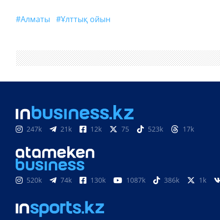
#Алматы
#ұлттық ойын
247k
21k
12k
75
523k
17k
520k
74k
130k
1087k
386k
1k