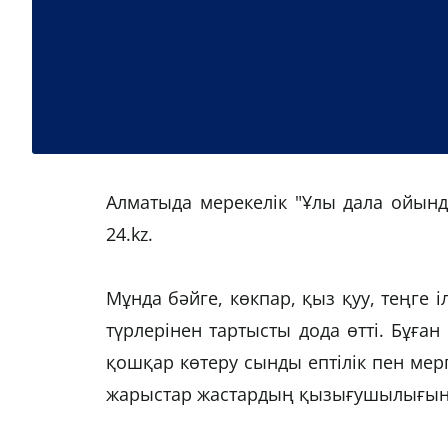
Алматыда мерекелік "Ұлы дала ойын
24.kz.
Мұнда бәйге, көкпар, қыз қуу, теңге 
түрлерінен тартысты дода өтті. Бұған
қошқар көтеру сынды ептілік пен мерг
жарыстар жастардың қызығушылығын