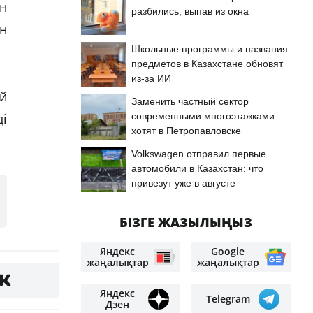
н
разбились, выпав из окна
н
Школьные программы и названия
предметов в Казахстане обновят
из-за ИИ
й
Заменить частный сектор
современными многоэтажками
ді
хотят в Петропавловске
Volkswagen отправил первые
автомобили в Казахстан: что
привезут уже в августе
БІЗГЕ ЖАЗЫЛЫҢЫЗ
Яндекс
Google
жаңалықтар
жаңалықтар
Яндекс
Telegram
Дзен