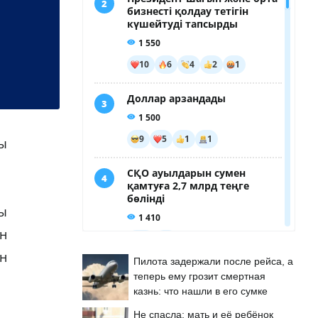
ы
ты
ен
ен
Пилота задержали после рейса, а
теперь ему грозит смертная
казнь: что нашли в его сумке
Не спасла: мать и её ребёнок