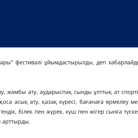
дары" фестивалі ұйымдастырылды, деп хабарлайд
ілу, жамбы ату, аударыспақ сынды ұлттық ат спор
 қоса асық ату, қазақ күресі, бағанаға өрмелеу м
ендік, білек пен жүрек, күш пен жігер сынға түск
 арттырды.