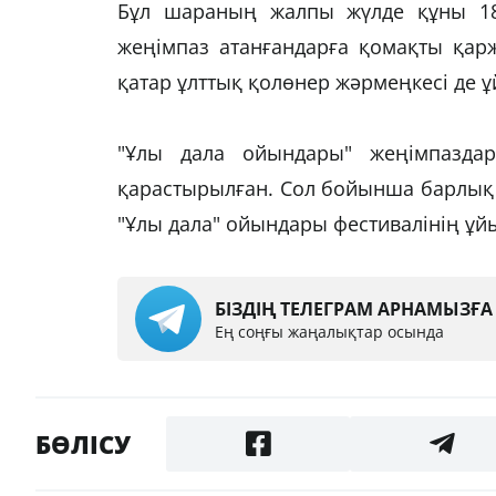
Бұл шараның жалпы жүлде құны 18 
жеңімпаз атанғандарға қомақты қар
қатар ұлттық қолөнер жәрмеңкесі де
"Ұлы дала ойындары" жеңімпазда
қарастырылған. Сол бойынша барлық 
"Ұлы дала" ойындары фестивалінің ұ
БІЗДІҢ ТЕЛЕГРАМ АРНАМЫЗҒ
Ең соңғы жаңалықтар осында
БӨЛІСУ