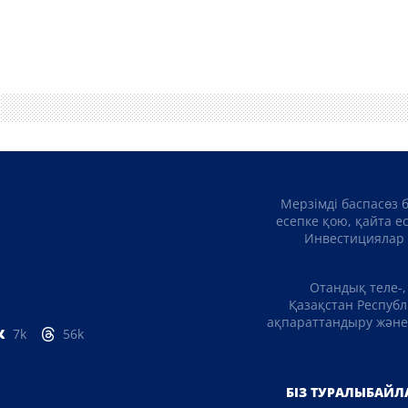
Мерзімді баспасөз 
есепке қою, қайта е
Инвестициялар 
Отандық теле-,
Қазақстан Республ
ақпараттандыру және 
7k
56k
БІЗ ТУРАЛЫ
БАЙЛ