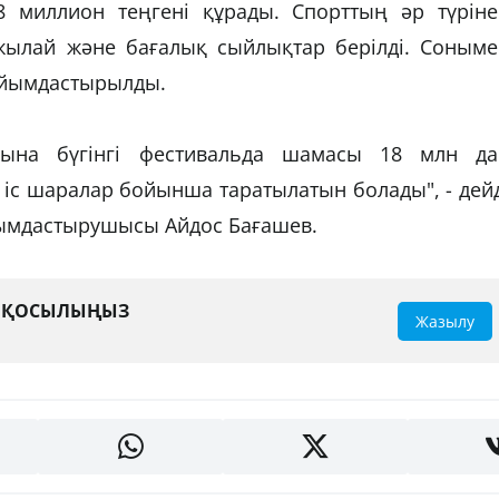
миллион теңгені құрады. Спорттың әр түріне
жылай және бағалық сыйлықтар берілді. Соныме
 ұйымдастырылды.
рына бүгінгі фестивальда шамасы 18 млн да
іс шаралар бойынша таратылатын болады", - дей
йымдастырушысы Айдос Бағашев.
А ҚОСЫЛЫҢЫЗ
Жазылу