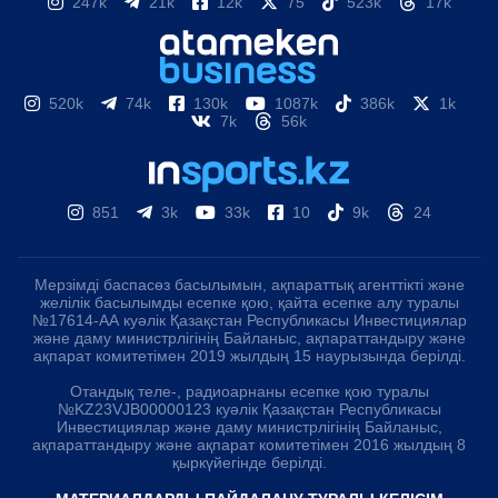
247k
21k
12k
75
523k
17k
520k
74k
130k
1087k
386k
1k
7k
56k
851
3k
33k
10
9k
24
Мерзімді баспасөз басылымын, ақпараттық агенттікті және
желілік басылымды есепке қою, қайта есепке алу туралы
№17614-АА куәлік Қазақстан Республикасы Инвестициялар
және даму министрлігінің Байланыс, ақпараттандыру және
ақпарат комитетімен 2019 жылдың 15 наурызында берілді.
Отандық теле-, радиоарнаны есепке қою туралы
№KZ23VJB00000123 куәлік Қазақстан Республикасы
Инвестициялар және даму министрлігінің Байланыс,
ақпараттандыру және ақпарат комитетімен 2016 жылдың 8
қыркүйегінде берілді.