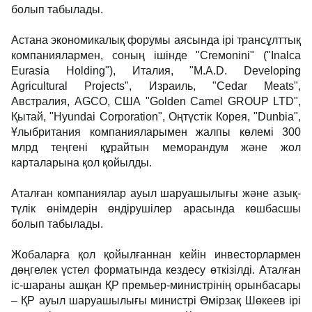
болып табылады.
Астана экономикалық форумы аясында ірі трансұлттық
компаниялармен, соның ішінде "Crемоnini" ("Inalca
Eurasia Holding"), Италия, "M.A.D. Developing
Agricultural Projects", Израиль, "Cedar Meаts",
Австралия, AGCO, США "Golden Camel GROUP LTD",
Қытай, "Hyundai Corporation", Оңтүстік Корея, "Dunbia",
Ұлыбритания компанияларымен жалпы көлемі 300
млрд теңгені құрайтын меморандум және жол
карталарына қол қойылды.
Аталған компаниялар ауыл шаруашылығы және азық-
түлік өнімдерін өндірушілер арасында көшбасшы
болып табылады.
Жобаларға қол қойылғаннан кейін инвесторлармен
дөңгелек үстел форматында кездесу өткізілді. Аталған
іс-шараны ашқан ҚР премьер-министрінің орынбасары
– ҚР ауыл шаруашылығы министрі Өмірзақ Шөкеев ірі