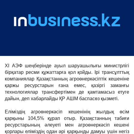
XI АЭФ шеңберінде ауыл шаруашылығы министрлігі
бірқатар ресми құжаттарға қол қойды. Ірі трансұлттық
компаниялар Қазақстанның агроөнеркәсіптік кешеніне
қаржы ресурстарын ғана емес, қазіргі заманғы
технологиялар трансфертімен де қамтамасыз етуге
дайын, деп хабарлайды ҚР АШМ баспасөз қызметі.
Еліміздің агроөнеркәсіп кешенінің жылдық өсім
қарқыны 104,5% құрап отыр. Қазақстанның табиғи
ресурстарының әлеуеті мен агроөнеркәсіп кешені
қорлары еліміздің одан әрі қарқынды дамуы үшін негіз