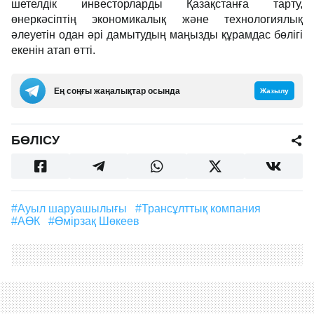
шетелдік инвесторларды Қазақстанға тарту,
өнеркәсіптің экономикалық және технологиялық
әлеуетін одан әрі дамытудың маңызды құрамдас бөлігі
екенін атап өтті.
Ең соңғы жаңалықтар осында
Жазылу
БӨЛІСУ
#ауыл шаруашылығы
#трансұлттық компания
#АӨК
#Өмірзақ Шөкеев