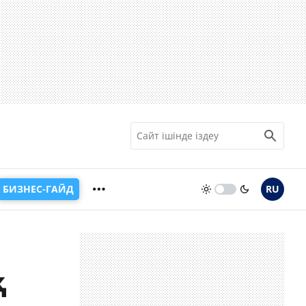
БИЗНЕС-ГАЙД
RU
қ