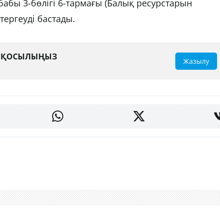
бабы 3-бөлігі 6-тармағы (Балық ресурстарын
тергеуді бастады.
А ҚОСЫЛЫҢЫЗ
Жазылу