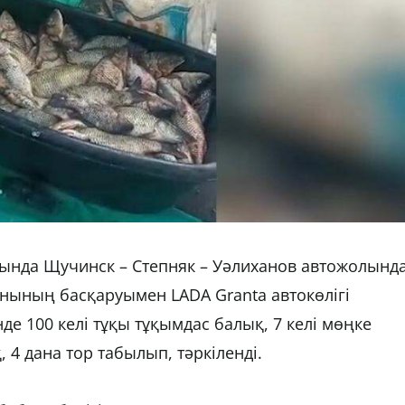
ында Щучинск – Степняк – Уәлиханов автожолынд
нының басқаруымен LADA Granta автокөлігі
нде 100 келі тұқы тұқымдас балық, 7 келі мөңке
 4 дана тор табылып, тәркіленді.