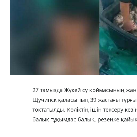
27 тамызда Жүкей су қоймасының жан
Щучинск қаласының 39 жастағы тұрғы
тоқтатылды. Көліктің ішін тексеру кезі
балық тұқымдас балық, резеңке қайық,