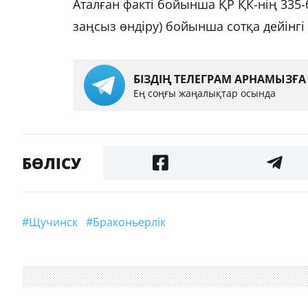
Аталған факті бойынша ҚР ҚК-нің 335-
заңсыз өндіру) бойынша сотқа дейінгі 
БІЗДІҢ ТЕЛЕГРАМ АРНАМЫЗҒ
Ең соңғы жаңалықтар осында
БӨЛІСУ
#Щучинск
#браконьерлік