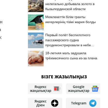
нелегально добывала золото в
Кызылординской области
Мемлекеттік білім гранты
ен
иегерлерінің тізімі жария болды
а
Первый полёт беспилотного
к
пассажирского судна
продемонстрировали в небе
Астаны
18-летняя мать задушила
трёхмесячного сына из-за плача
БІЗГЕ ЖАЗЫЛЫҢЫЗ
Яндекс
Google
жаңалықтар
жаңалықтар
Яндекс
Telegram
Дзен