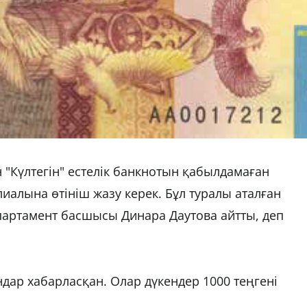
 "Күлтегін" естелік банкнотын қабылдамаған
иалына өтініш жазу керек. Бұл туралы аталған
партамент басшысы Динара Даутова айтты, деп
дар хабарласқан. Олар дүкендер 1000 теңгені