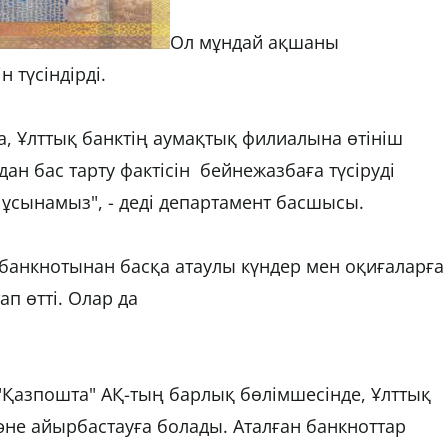
Ол мұндай ақшаны
 түсіндірді.
а, Ұлттық банктің аумақтық филиалына өтініш
дан бас тарту фактісін бейнежазбаға түсіруді
 ұсынамыз", - деді департамент басшысы.
 банкнотынан басқа атаулы күндер мен оқиғаларға
п өтті. Олар да
 "Қазпошта" АҚ-тың барлық бөлімшесінде, Ұлттық
не айырбастауға болады. Аталған банкноттар