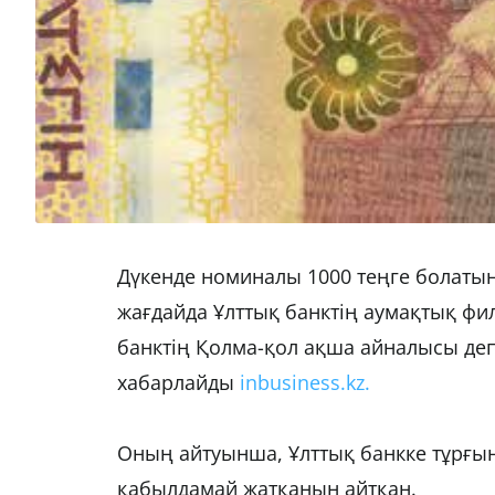
Дүкенде номиналы 1000 теңге болатын
жағдайда Ұлттық банктің аумақтық фил
банктің Қолма-қол ақша айналысы де
хабарлайды
inbusiness.kz.
Оның айтуынша, Ұлттық банкке тұрғын
қабылдамай жатқанын айтқан.