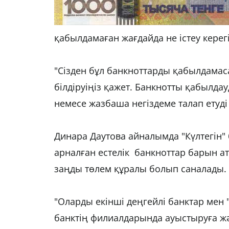
қабылдамаған жағдайда не істеу керегін
"Сізден бұл банкноттарды қабылдамас
білдіруіңіз қажет. Банкнотты қабылдау
немесе жазбаша негіздеме талап етуді
Динара Даутова айналымда "Күлтегін"
арналған естелік банкноттар барын ата
заңды төлем құралы болып саналады.
"Оларды екінші деңгейлі банктар мен
банктің филиалдарында ауыстыруға жә