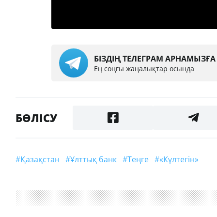
БІЗДІҢ ТЕЛЕГРАМ АРНАМЫЗҒ
Ең соңғы жаңалықтар осында
БӨЛІСУ
#Қазақстан
#Ұлттық банк
#Теңге
#«Күлтегін»