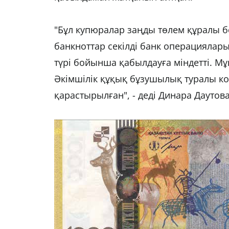
"Бұл купюралар заңды төлем құралы б
банкноттар секілді банк операциялар
түрі бойынша қабылдауға міндетті. М
Әкімшілік құқық бұзушылық туралы код
қарастырылған", - деді Динара Даутова