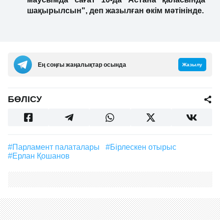
шақырылсын", деп жазылған өкім мәтінінде.
Ең соңғы жаңалықтар осында
Жазылу
БӨЛІСУ
#парламент палаталары
#бірлескен отырыс
#Ерлан Қошанов