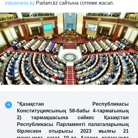
inbusiness.kz
Рarlam.kz сайтына сілтеме жасап.
Фото:
parlam.kz
"Қазақстан Республикасы
Конституциясының 58-бабы 4-тармағының
2) тармақшасына сәйкес Қазақстан
Республикасы Парламенті палаталарының
бірлескен отырысы 2023 жылғы 21
маусымда сағат 10-да Астана қаласында