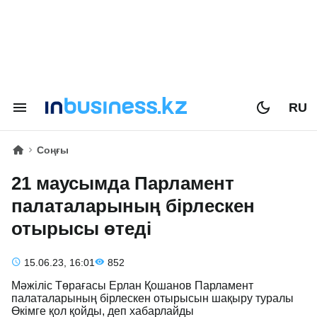
RU
Соңғы
21 маусымда Парламент
палаталарының бірлескен
отырысы өтеді
15.06.23, 16:01
852
Мәжіліс Төрағасы Ерлан Қошанов Парламент
палаталарының бірлескен отырысын шақыру туралы
Өкімге қол қойды, деп хабарлайды