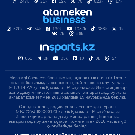
247k
21k
12k
75
523k
17k
520k
74k
130k
1087k
386k
1k
7k
56k
851
3k
33k
10
9k
24
Мерзімді баспасөз басылымын, ақпараттық агенттікті және
желілік басылымды есепке қою, қайта есепке алу туралы
№17614-АА куәлік Қазақстан Республикасы Инвестициялар
және даму министрлігінің Байланыс, ақпараттандыру және
ақпарат комитетімен 2019 жылдың 15 наурызында берілді.
Отандық теле-, радиоарнаны есепке қою туралы
№KZ23VJB00000123 куәлік Қазақстан Республикасы
Инвестициялар және даму министрлігінің Байланыс,
ақпараттандыру және ақпарат комитетімен 2016 жылдың 8
қыркүйегінде берілді.