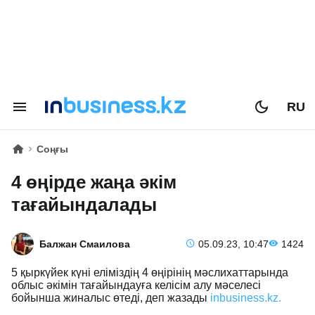
RU
Соңғы
4 өңірде жаңа әкім
тағайындалады
Балжан Смаилова
05.09.23, 10:47
1424
5 қыркүйек күні еліміздің 4 өңірінің мәслихаттарында
облыс әкімін тағайындауға келісім алу мәселесі
бойынша жиналыс өтеді, деп жазады
inbusiness.kz.