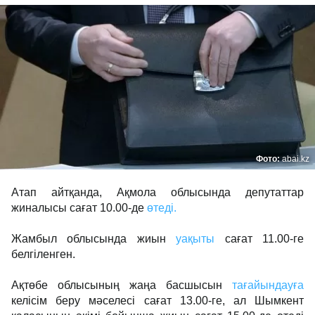
Фото:
abai.kz
Атап айтқанда, Ақмола облысында депутаттар
жиналысы сағат 10.00-де
өтеді.
Жамбыл облысында жиын
уақыты
сағат 11.00-ге
белгіленген.
Ақтөбе облысының жаңа басшысын
тағайындауға
келісім беру мәселесі сағат 13.00-ге, ал Шымкент