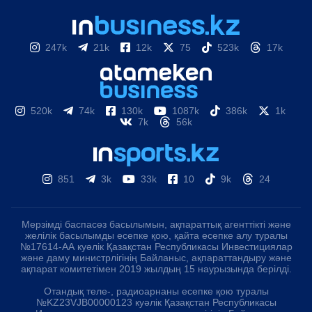
247k
21k
12k
75
523k
17k
520k
74k
130k
1087k
386k
1k
7k
56k
851
3k
33k
10
9k
24
Мерзімді баспасөз басылымын, ақпараттық агенттікті және
желілік басылымды есепке қою, қайта есепке алу туралы
№17614-АА куәлік Қазақстан Республикасы Инвестициялар
және даму министрлігінің Байланыс, ақпараттандыру және
ақпарат комитетімен 2019 жылдың 15 наурызында берілді.
Отандық теле-, радиоарнаны есепке қою туралы
№KZ23VJB00000123 куәлік Қазақстан Республикасы