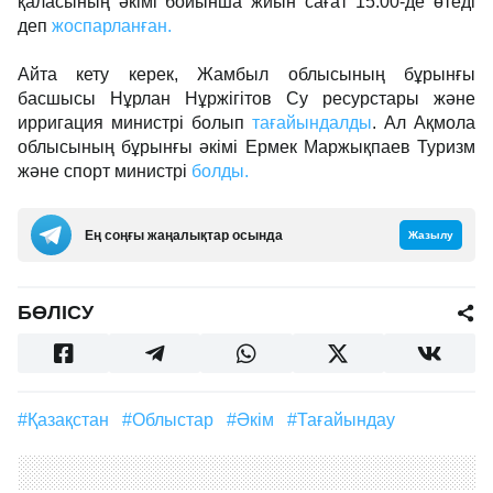
қаласының әкімі бойынша жиын сағат 15.00-де өтеді
деп
жоспарланған.
Айта кету керек, Жамбыл облысының бұрынғы
басшысы Нұрлан Нұржігітов Су ресурстары және
ирригация министрі болып
тағайындалды
. Ал Ақмола
облысының бұрынғы әкімі Ермек Маржықпаев Туризм
және спорт министрі
болды.
Ең соңғы жаңалықтар осында
Жазылу
БӨЛІСУ
#Қазақстан
#облыстар
#әкім
#тағайындау