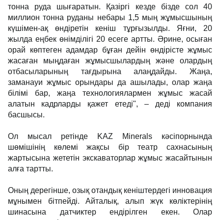
тонна руда шығаратын. Қазіргі кезде бізде сол 40
миллион тонна руданы небары 1,5 мың жұмысшының
күшімен-ақ өндіретін кеніш тұрғызылды. Яғни, 20
жылда еңбек өнімділігі 20 есеге артты. Әрине, осыған
орай көптеген адамдар бұған дейін өндірісте жұмыс
жасаған мыңдаған жұмысшылардың және олардың
отбасыларының тағдырына алаңдайды. Жаңа,
заманауи жұмыс орындары да ашылады, олар жаңа
білімі бар, жаңа технологиялармен жұмыс жасай
алатын кадрларды қажет етеді", – деді компания
басшысы.
Ол мысал ретінде KAZ Minerals кәсіпорнында
шөмішінің көлемі жақсы бір театр сахнасының
жартысына жететін экскаваторлар жұмыс жасайтынын
алға тартты.
Оның дерегінше, озық отандық кеніштердегі инновация
мұнымен бітпейді. Айталық, алып жүк көліктерінің
шинасына датчиктер ендірілген екен. Олар