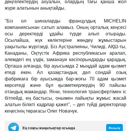
дөңгелектердің ахуалын, олардың тағы қанша жол
жүре алатынын анықтайды.
"Біз ол шиналарды француздық MICHELIN
компаниясынан сатып аламыз. Оның орталық кеңсесі
осы деректерді ұдайы түрде алып отырады.
Осылайша, жүк көліктеріне жөндеу жұмыстарын
уақытылы жүргізеді. Біз Аустралияны, Чилиді, АҚШ-ты,
Канаданы, Оңтүстік Африка республикасын аралап,
әлемдегі ең үздік, заманауи кәсіпорындарды қарадық.
Орташа алғанда, бір ауысымда 2 мыңдай адам қызмет
етеді екен. Ал қазақстандық дәл сондай озық
фабрикаға бір ауысымда бар-жоғы 70 адам қызмет
көрсетеді және бұл қызметкерлердің 90 пайызы
отандық мамандар. Яғни, технология трансфертімен іс
бітпейді, ең бастысы, онымен лайықты жұмыс жасай
алатын білікті кадрлар қажет", – деп түйді директорлар
кеңесінің төрағасы Олег Новачук.
Ең соңғы жаңалықтар осында
Жазылу