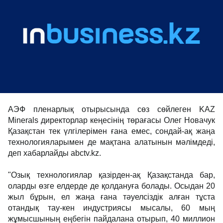
АЭФ пленарлық отырысында сөз сөйлеген KAZ
Minerals директорлар кеңесінің төрағасы Олег Новачук
Қазақстан тек үлгілерімен ғана емес, сондай-ақ жаңа
технологияларымен де мақтана алатынын мәлімдеді,
деп хабарлайды abctv.kz.
"Озық технологиялар қазірден-ақ Қазақстанда бар,
оларды өзге елдерде де қолдануға болады. Осыдан 20
жыл бұрын, ел жаңа ғана тәуелсіздік алған тұста
отандық тау-кен индустриясы мысалы, 60 мың
жұмысшының еңбегін пайдалана отырып, 40 миллион