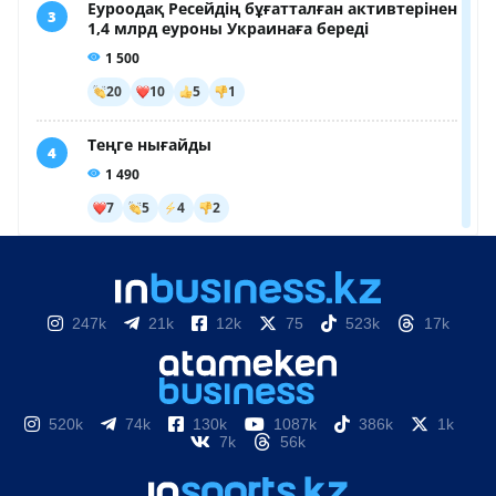
247k
21k
12k
75
523k
17k
520k
74k
130k
1087k
386k
1k
7k
56k