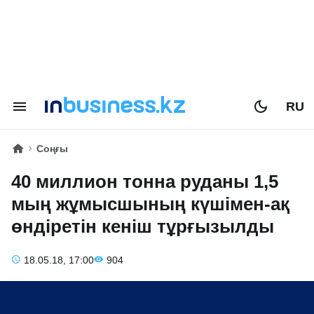
RU
Соңғы
40 миллион тонна руданы 1,5
мың жұмысшының күшімен-ақ
өндіретін кеніш тұрғызылды
18.05.18, 17:00
904