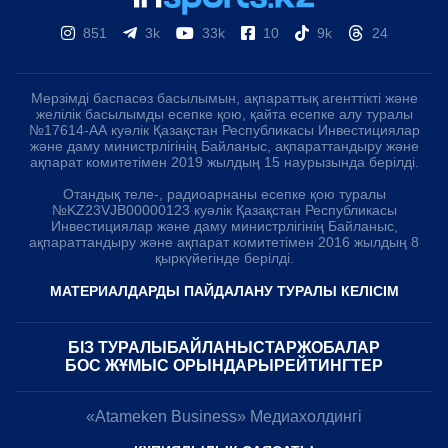
851
3k
33k
10
9k
24
Мерзімді баспасөз басылымын, ақпараттық агенттікті және
желілік басылымды есепке қою, қайта есепке алу туралы
№17614-АА куәлік Қазақстан Республикасы Инвестициялар
және даму министрлігінің Байланыс, ақпараттандыру және
ақпарат комитетімен 2019 жылдың 15 наурызында берілді.
Отандық теле-, радиоарнаны есепке қою туралы
№KZ23VJB00000123 куәлік Қазақстан Республикасы
Инвестициялар және даму министрлігінің Байланыс,
ақпараттандыру және ақпарат комитетімен 2016 жылдың 8
қыркүйегінде берілді.
МАТЕРИАЛДАРДЫ ПАЙДАЛАНУ ТУРАЛЫ КЕЛІСІМ
БІЗ ТУРАЛЫ
БАЙЛАНЫСТАР
ЖОБАЛАР
БОС ЖҰМЫС ОРЫНДАРЫ
РЕЙТИНГТЕР
«Atameken Business» Медиахолдингі