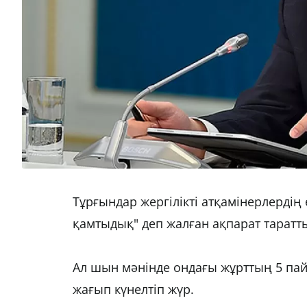
Тұрғындар жергілікті атқамінерлердің
қамтыдық" деп жалған ақпарат таратт
Ал шын мәнінде ондағы жұрттың 5 пай
жағып күнелтіп жүр.