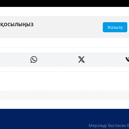
А ҚОСЫЛЫҢЫЗ
Жазылу
Мерзімді баспасөз 