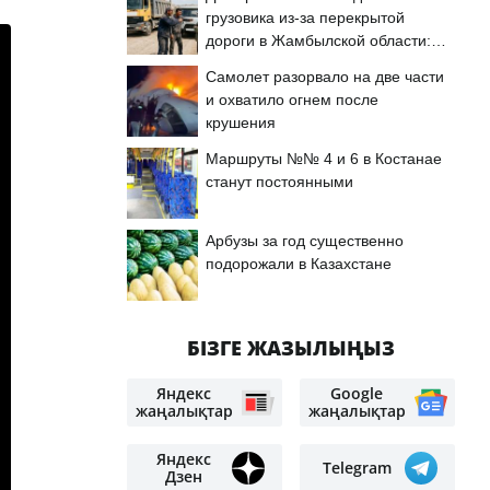
грузовика из-за перекрытой
дороги в Жамбылской области:
подробности
Самолет разорвало на две части
и охватило огнем после
крушения
Маршруты №№ 4 и 6 в Костанае
станут постоянными
Арбузы за год существенно
подорожали в Казахстане
БІЗГЕ ЖАЗЫЛЫҢЫЗ
Яндекс
Google
жаңалықтар
жаңалықтар
Яндекс
Telegram
Дзен