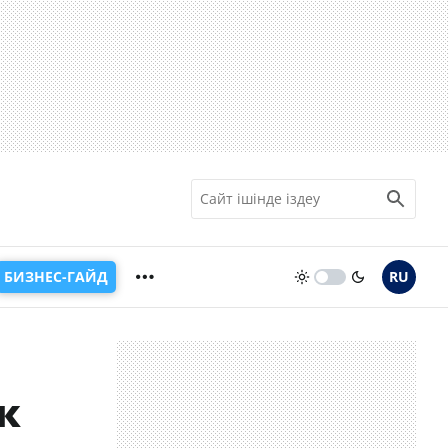
БИЗНЕС-ГАЙД
RU
к