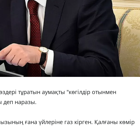
 өздері тұратын аумақты "көгілдір отынмен
ы деп наразы.
ызының ғана үйлеріне газ кірген. Қалғаны көмір