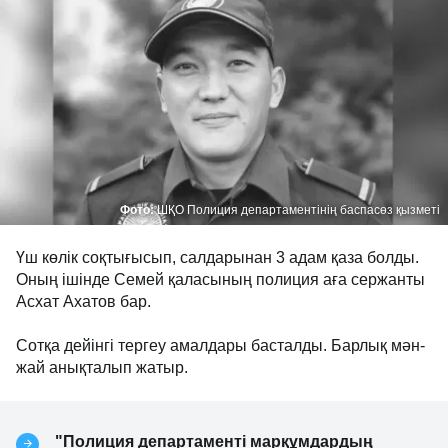
Фото:
ШҚО Полиция департаментінің баспасөз қызметі
Үш көлік соқтығысып, салдарынан 3 адам қаза болды.
Оның ішінде Семей қаласының полиция аға сержанты
Асхат Ахатов бар.
Сотқа дейінгі тергеу амалдары басталды. Барлық мән-
жай анықталып жатыр.
"Полиция департаменті марқұмдардың