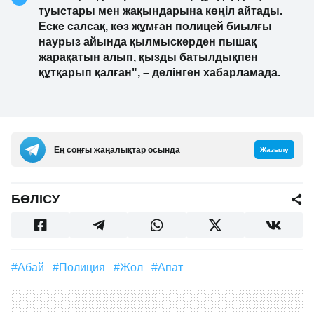
туыстары мен жақындарына көңіл айтады.
Еске салсақ, көз жұмған полицей биылғы
наурыз айында қылмыскерден пышақ
жарақатын алып, қызды батылдықпен
құтқарып қалған", – делінген хабарламада.
Ең соңғы жаңалықтар осында
Жазылу
БӨЛІСУ
#Абай
#полиция
#жол
#апат