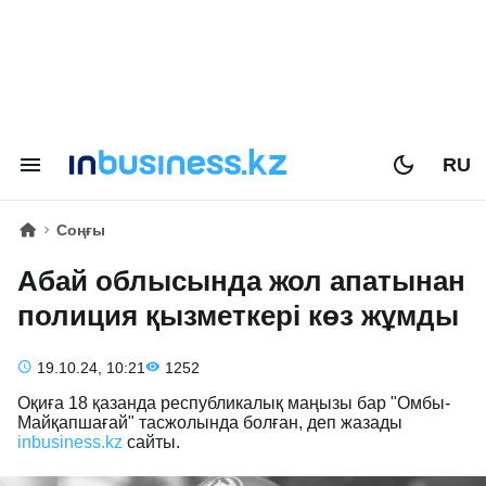
RU
Соңғы
Абай облысында жол апатынан
полиция қызметкері көз жұмды
19.10.24, 10:21
1252
Оқиға 18 қазанда республикалық маңызы бар "Омбы-
Майқапшағай" тасжолында болған, деп жазады
inbusiness.kz
сайты.