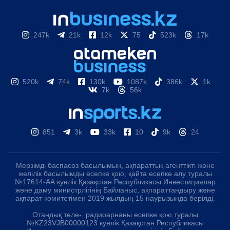
247k
21k
12k
75
523k
17k
520k
74k
130k
1087k
386k
1k
7k
56k
851
3k
33k
10
9k
24
Мерзімді баспасөз басылымын, ақпараттық агенттікті және
желілік басылымды есепке қою, қайта есепке алу туралы
№17614-АА куәлік Қазақстан Республикасы Инвестициялар
және даму министрлігінің Байланыс, ақпараттандыру және
ақпарат комитетімен 2019 жылдың 15 наурызында берілді.
Отандық теле-, радиоарнаны есепке қою туралы
№KZ23VJB00000123 куәлік Қазақстан Республикасы