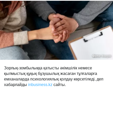
Фото:
freepik
Зорлық-зомбылыққа қатысты әкімшілік немесе
қылмыстық құқық бұзушылық жасаған тұлғаларға
емханаларда психологиялық қолдау көрсетіледі, деп
хабарлайды
inbusiness.kz
сайты.