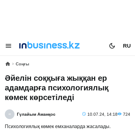
RU
Соңғы
Әйелін соққыға жыққан ер
адамдарға психологиялық
көмек көрсетіледі
Гүлайым Аманқос
10.07.24, 14:18
724
Психологиялық көмек емханаларда жасалады.