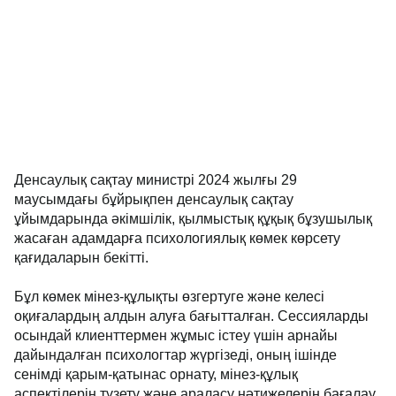
Денсаулық сақтау министрі 2024 жылғы 29
маусымдағы бұйрықпен денсаулық сақтау
ұйымдарында әкімшілік, қылмыстық құқық бұзушылық
жасаған адамдарға психологиялық көмек көрсету
қағидаларын бекітті.
Бұл көмек мінез-құлықты өзгертуге және келесі
оқиғалардың алдын алуға бағытталған. Сессияларды
осындай клиенттермен жұмыс істеу үшін арнайы
дайындалған психологтар жүргізеді, оның ішінде
сенімді қарым-қатынас орнату, мінез-құлық
аспектілерін түзету және араласу нәтижелерін бағалау