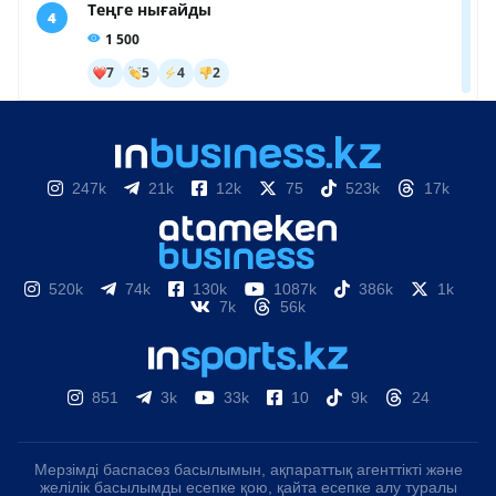
247k
21k
12k
75
523k
17k
520k
74k
130k
1087k
386k
1k
7k
56k
851
3k
33k
10
9k
24
Мерзімді баспасөз басылымын, ақпараттық агенттікті және
желілік басылымды есепке қою, қайта есепке алу туралы