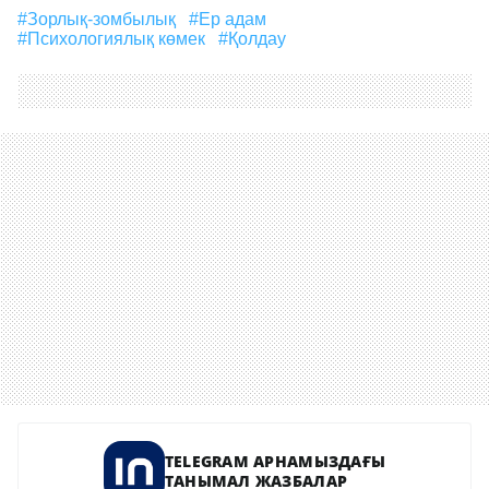
#зорлық-зомбылық
#ер адам
#психологиялық көмек
#қолдау