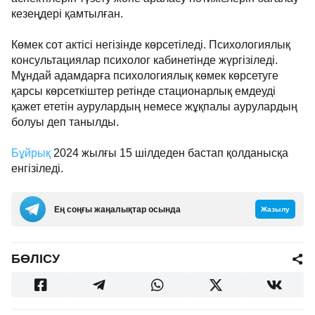
кезеңдері қамтылған.
Көмек сот актісі негізінде көрсетіледі. Психологиялық
консультациялар психолог кабинетінде жүргізіледі.
Мұндай адамдарға психологиялық көмек көрсетуге
қарсы көрсеткіштер ретінде стационарлық емдеуді
қажет ететін аурулардың немесе жұқпалы аурулардың
болуы деп танылды.
Бұйрық
2024 жылғы 15 шілдеден бастап қолданысқа
енгізіледі.
Ең соңғы жаңалықтар осында
Жазылу
БӨЛІСУ