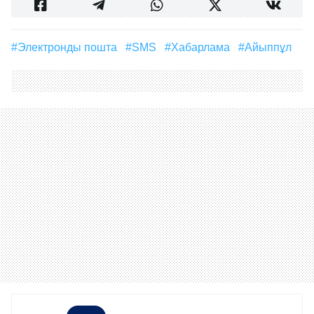
#Электронды пошта
#SMS
#хабарлама
#айыппұл