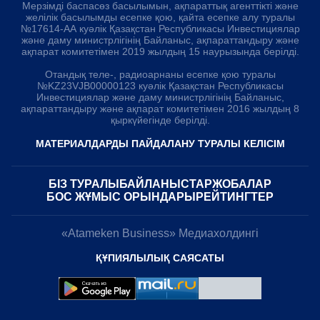
Мерзімді баспасөз басылымын, ақпараттық агенттікті және
желілік басылымды есепке қою, қайта есепке алу туралы
№17614-АА куәлік Қазақстан Республикасы Инвестициялар
және даму министрлігінің Байланыс, ақпараттандыру және
ақпарат комитетімен 2019 жылдың 15 наурызында берілді.
Отандық теле-, радиоарнаны есепке қою туралы
№KZ23VJB00000123 куәлік Қазақстан Республикасы
Инвестициялар және даму министрлігінің Байланыс,
ақпараттандыру және ақпарат комитетімен 2016 жылдың 8
қыркүйегінде берілді.
МАТЕРИАЛДАРДЫ ПАЙДАЛАНУ ТУРАЛЫ КЕЛІСІМ
БІЗ ТУРАЛЫ
БАЙЛАНЫСТАР
ЖОБАЛАР
БОС ЖҰМЫС ОРЫНДАРЫ
РЕЙТИНГТЕР
«Atameken Business» Медиахолдингі
ҚҰПИЯЛЫЛЫҚ САЯСАТЫ