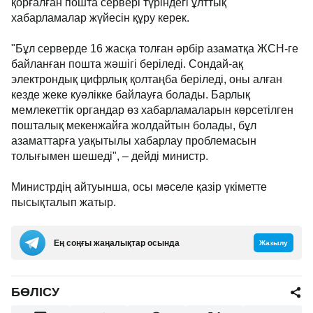
қорғалған пошта сервері түріндегі ұлттық
хабарламалар жүйесін құру керек.
"Бұл серверде 16 жасқа толған әрбір азаматқа ЖСН-ге
байланған пошта жәшігі беріледі. Сондай-ақ
электрондық цифрлық қолтаңба беріледі, оны алған
кезде жеке куәлікке байлауға болады. Барлық
мемлекеттік органдар өз хабарламаларын көрсетілген
пошталық мекенжайға жолдайтын болады, бұл
азаматтарға уақытылы хабарлау проблемасын
толығымен шешеді", – дейді министр.
Министрдің айтуынша, осы мәселе қазір үкіметте
пысықталып жатыр.
Ең соңғы жаңалықтар осында
Жазылу
БӨЛІСУ