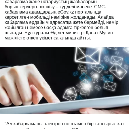
хабарлама және нотариустың жазбаларын
борышкерлерге жеткізу – күрделі мәселе. СМС-
хабарлама адамдардың eGov.kz порталында
көрсетілген мобильді нөміріне жолданады. Алайда
хабарлама әрдайым адресатқа жете бермейді, нөмір
жойылған немесе басқа адамға тіркелген болып
шығады. Бұл туралы Әділет министрі Қанат Мусин
мәжілісте өткен үкімет сағатында айтты.
"Ал хабарламаны электрон поштамен бір тапсырыс хат