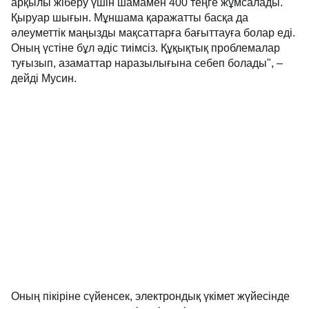
арқылы жіберу үшін шамамен 400 теңге жұмсалады.
Қыруар шығын. Мұншама қаражатты басқа да
әлеуметтік маңызды мақсаттарға бағыттауға болар еді.
Оның үстіне бұл әдіс тиімсіз. Құқықтық проблемалар
туғызып, азаматтар наразылығына себеп болады", –
дейді Мусин.
Оның пікіріне сүйенсек, электрондық үкімет жүйесінде