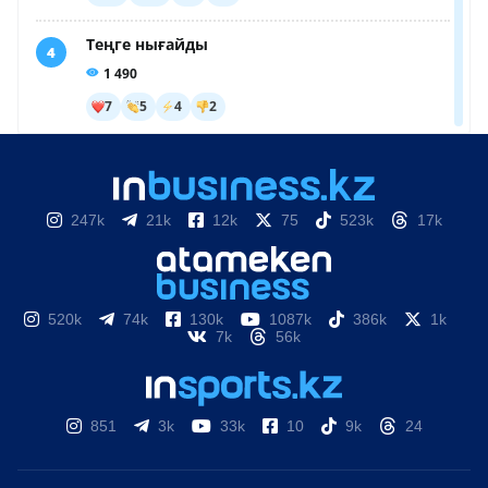
247k
21k
12k
75
523k
17k
520k
74k
130k
1087k
386k
1k
7k
56k
851
3k
33k
10
9k
24