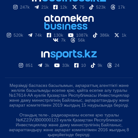
247k
21k
12k
75
523k
17k
520k
74k
130k
1087k
386k
1k
7k
56k
851
3k
33k
10
9k
24
Мерзімді баспасөз басылымын, ақпараттық агенттікті және
желілік басылымды есепке қою, қайта есепке алу туралы
№17614-АА куәлік Қазақстан Республикасы Инвестициялар
және даму министрлігінің Байланыс, ақпараттандыру және
ақпарат комитетімен 2019 жылдың 15 наурызында берілді.
Отандық теле-, радиоарнаны есепке қою туралы
№KZ23VJB00000123 куәлік Қазақстан Республикасы
Инвестициялар және даму министрлігінің Байланыс,
ақпараттандыру және ақпарат комитетімен 2016 жылдың 8
қыркүйегінде берілді.