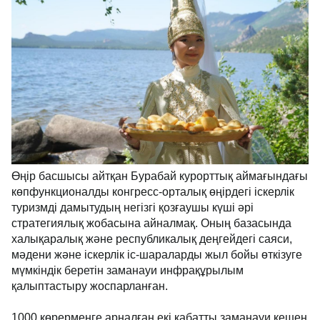
Өңір басшысы айтқан Бурабай курорттық аймағындағы
көпфункционалды конгресс-орталық өңірдегі іскерлік
туризмді дамытудың негізгі қозғаушы күші әрі
стратегиялық жобасына айналмақ. Оның базасында
халықаралық және республикалық деңгейдегі саяси,
мәдени және іскерлік іс-шараларды жыл бойы өткізуге
мүмкіндік беретін заманауи инфрақұрылым
қалыптастыру жоспарланған.
1000 көрерменге арналған екі қабатты заманауи кешен