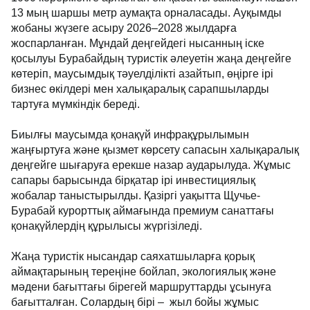
13 мың шаршы метр аумақта орналасады. Ауқымды
жобаны жүзеге асыру 2026–2028 жылдарға
жоспарланған. Мұндай деңгейдегі нысанның іске
қосылуы Бурабайдың туристік әлеуетін жаңа деңгейге
көтеріп, маусымдық тәуелділікті азайтып, өңірге ірі
бизнес өкілдері мен халықаралық сарапшыларды
тартуға мүмкіндік береді.
Биылғы маусымда қонақүй инфрақұрылымын
жаңғыртуға және қызмет көрсету сапасын халықаралық
деңгейге шығаруға ерекше назар аударылуда. Жұмыс
сапары барысында бірқатар ірі инвестициялық
жобалар таныстырылды. Қазіргі уақытта Щучье-
Бурабай курорттық аймағында премиум санаттағы
қонақүйлердің құрылысы жүргізіледі.
Жаңа туристік нысандар саяхатшыларға қорық
аймақтарының тереңіне бойлап, экологиялық және
мәдени бағыттағы бірегей маршруттарды ұсынуға
бағытталған. Солардың бірі – жыл бойы жұмыс