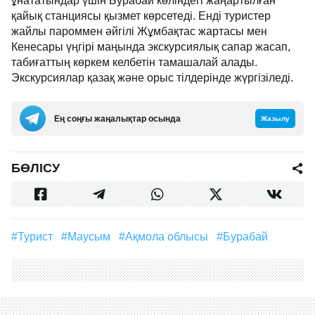
ұнататындар үшін Бурабай көліндегі жаңартылған
қайық станциясы қызмет көрсетеді. Енді туристер
жайлы пароммен әйгілі Жұмбақтас жартасы мен
Кенесары үңгірі маңында экскурсиялық сапар жасап,
табиғаттың көркем келбетін тамашалай алады.
Экскурсиялар қазақ және орыс тілдерінде жүргізіледі.
Ең соңғы жаңалықтар осында
Жазылу
БӨЛІСУ
#турист
#маусым
#Ақмола облысы
#Бурабай