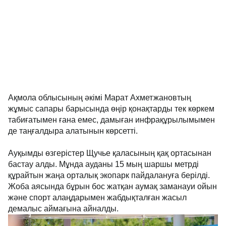
Ақмола облысының әкімі Марат Ахметжановтың
жұмыс сапары барысында өңір қонақтарды тек көркем
табиғатымен ғана емес, дамыған инфрақұрылымымен
де таңғалдыра алатынын көрсетті.
Ауқымды өзгерістер Щучье қаласының қақ ортасынан
бастау алды. Мұнда ауданы 15 мың шаршы метрді
құрайтын жаңа орталық экопарк пайдалануға берілді.
Жоба аясында бұрын бос жатқан аумақ заманауи ойын
және спорт алаңдарымен жабдықталған жасыл
демалыс аймағына айналды.