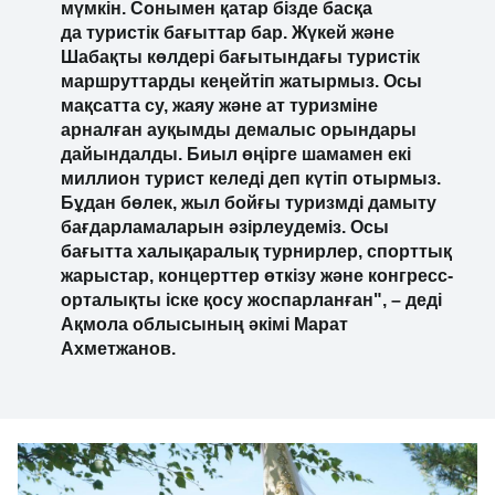
мүмкін. Сонымен қатар бізде басқа
да туристік бағыттар бар. Жүкей және
Шабақты көлдері бағытындағы туристік
маршруттарды кеңейтіп жатырмыз. Осы
мақсатта су, жаяу және ат туризміне
арналған ауқымды демалыс орындары
дайындалды. Биыл өңірге шамамен екі
миллион турист келеді деп күтіп отырмыз.
Бұдан бөлек, жыл бойғы туризмді дамыту
бағдарламаларын әзірлеудеміз. Осы
бағытта халықаралық турнирлер, спорттық
жарыстар, концерттер өткізу және конгресс-
орталықты іске қосу жоспарланған", – деді
Ақмола облысының әкімі Марат
Ахметжанов.