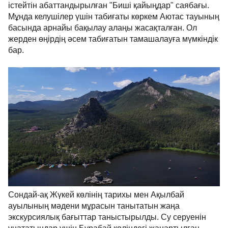
істейтін абаттандырылған "Биші қайыңдар" саябағы.
Мұнда келушілер үшін табиғаты көркем Аютас тауының
басында арнайы бақылау алаңы жасақталған. Ол
жерден өңірдің әсем табиғатын тамашалауға мүмкіндік
бар.
Сондай-ақ Жүкей көлінің тарихы мен Ақылбай
ауылының мәдени мұрасын танытатын жаңа
экскурсиялық бағыттар таныстырылды. Су серуенін