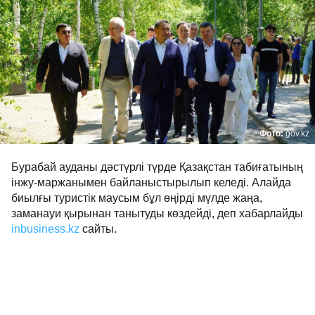
Фото:
gov.kz
Бурабай ауданы дәстүрлі түрде Қазақстан табиғатының
інжу-маржанымен байланыстырылып келеді. Алайда
биылғы туристік маусым бұл өңірді мүлде жаңа,
заманауи қырынан танытуды көздейді, деп хабарлайды
inbusiness.kz
сайты.