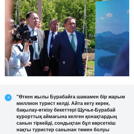
"Өткен жылы Бурабайға шамамен бір жарым
миллион турист келді. Айта кету керек,
бақылау-өткізу бекеттері Щучье-Бурабай
курорттық аймағына келген қонақтардың
санын тіркейді, сондықтан бұл көрсеткіш
нақты туристер санынан төмен болуы