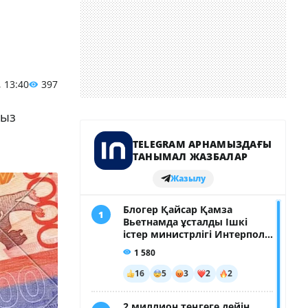
, 13:40
397
сыз