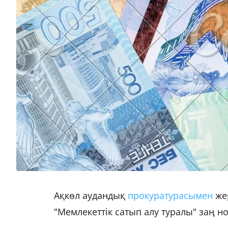
Ақкөл аудандық
прокуратурасымен
жер
"Мемлекеттік сатып алу туралы" заң н