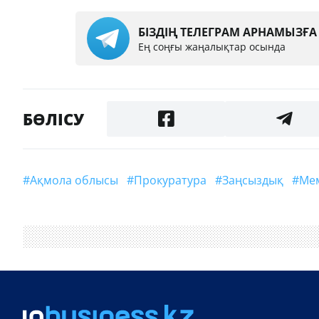
БІЗДІҢ ТЕЛЕГРАМ АРНАМЫЗҒ
Ең соңғы жаңалықтар осында
БӨЛІСУ
#Ақмола облысы
#прокуратура
#заңсыздық
#