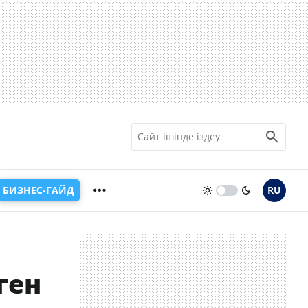
БИЗНЕС-ГАЙД
RU
ген