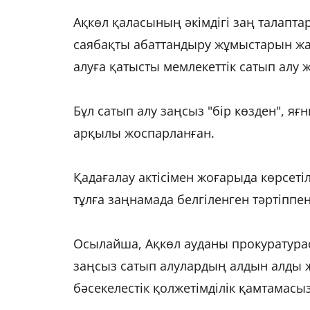
Ақкөл қаласының әкімдігі заң талапт
саябақты абаттандыру жұмыстарын жал
алуға қатысты мемлекеттік сатып алу 
Бұл сатып алу заңсыз "бір көзден", яғн
арқылы жоспарланған.
Қадағалау актісімен жоғарыда көрсеті
тұлға заңнамада белгіленген тәртіппе
Осылайша, Ақкөл ауданы прокуратура
заңсыз сатып алулардың алдын алды ж
бәсекелестік қолжетімділік қамтамасыз 