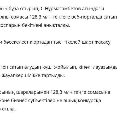
арын бұза отырып, С.Нұрмағамбетов атындағы
пы сомасы 128,3 млн теңгеге веб-порталда сатып
жоспарын бекіткені анықталды.
и бәсекелестік ортадан тыс, тікелей шарт жасасу
лген сатып алудың күші жойылып, кінәлі лауазымд
н жауапкершілікке тартылды.
сының шараларымен 128,3 млн.теңге сомасына
әне бизнес субъектілеріне ашық конкурсқа
етілді.