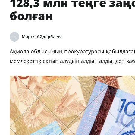
128,3 млн теңге за
болған
Марья Айдарбаева
Ақмола облысының прокуратурасы қабылдаған
мемлекеттік сатып алудың алдын алды, деп х