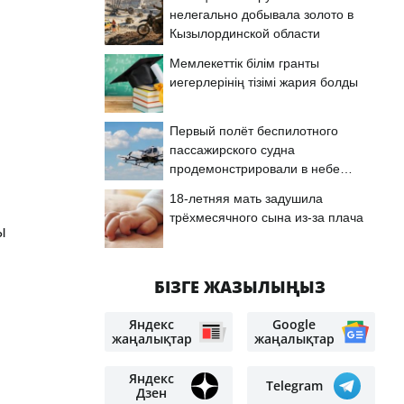
нелегально добывала золото в
Кызылординской области
Мемлекеттік білім гранты
иегерлерінің тізімі жария болды
Первый полёт беспилотного
пассажирского судна
продемонстрировали в небе
Астаны
18-летняя мать задушила
трёхмесячного сына из-за плача
ы
БІЗГЕ ЖАЗЫЛЫҢЫЗ
Яндекс
Google
жаңалықтар
жаңалықтар
Яндекс
Telegram
Дзен