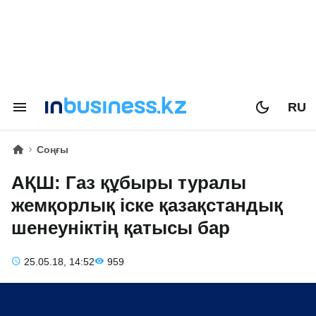
RU
Соңғы
АҚШ: Газ құбыры туралы
жемқорлық іске қазақстандық
шенеуніктің қатысы бар
25.05.18, 14:52
959