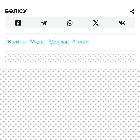
БӨЛІСУ
#валюта
#ақша
#доллар
#Теңге