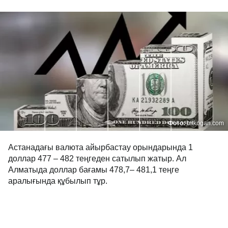
Фото:
bitkogan.com
Астанадағы валюта айырбастау орындарында 1
доллар 477 – 482 теңгеден сатылып жатыр. Ал
Алматыда доллар бағамы 478,7– 481,1 теңге
аралығында құбылып тұр.