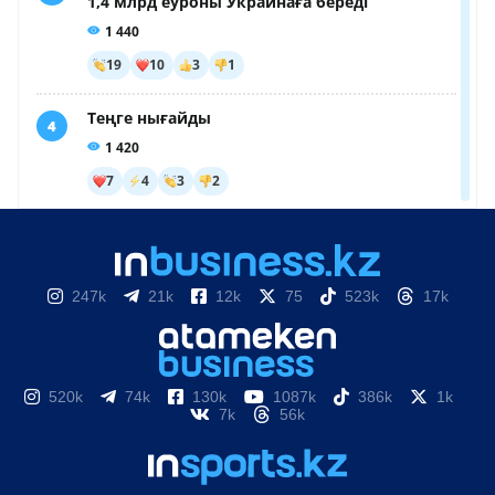
247k
21k
12k
75
523k
17k
520k
74k
130k
1087k
386k
1k
7k
56k