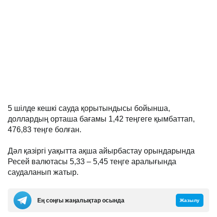
5 шілде кешкі сауда қорытындысы бойынша,
доллардың орташа бағамы 1,42 теңгеге қымбаттап,
476,83 теңге болған.
Дәл қазіргі уақытта ақша айырбастау орындарында
Ресей валютасы 5,33 – 5,45 теңге аралығында
саудаланып жатыр.
Ең соңғы жаңалықтар осында
Жазылу