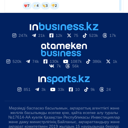
247k
21k
12k
75
523k
17k
520k
74k
130k
1087k
386k
1k
7k
56k
851
3k
33k
10
9k
24
Мерзімді баспасөз басылымын, ақпараттық агенттікті және
желілік басылымды есепке қою, қайта есепке алу туралы
№17614-АА куәлік Қазақстан Республикасы Инвестициялар
және даму министрлігінің Байланыс, ақпараттандыру және
ақпарат комитетімен 2019 жылдың 15 наурызында берілді.