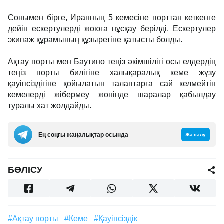
Сонымен бірге, Иранның 5 кемесіне порттан кеткенге
дейін ескертулерді жоюға нұсқау берілді. Ескертулер
экипаж құрамының құзыретіне қатысты болды.
Ақтау порты мен Баутино теңіз әкімшілігі осы елдердің
теңіз порты билігіне халықаралық кеме жүзу
қауіпсіздігіне қойылатын талаптарға сай келмейтін
кемелерді жібермеу жөнінде шаралар қабылдау
туралы хат жолдайды.
Ең соңғы жаңалықтар осында
Жазылу
БӨЛІСУ
#Ақтау порты
#кеме
#қауіпсіздік