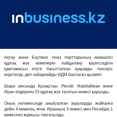
Ақтау және Баутино теңіз порттарының әкімшілігі
құрғақ жүк кемелерін пайдалану қауіпсізідігін
қамтамасыз етуге бағытталған ауқымды тексеріс
жүргізілді, деп хабарлайды ИДМ баспасөз қызметі.
Шара аясында Қазақстан, Ресей, Әзірбайжан және
Иран елдерінің 53 құрғақ жүк таситын кемесі қаралды.
Оның нәтижесінде анықталған ақауларды жойғанға
дейін 4 кеменің, яғни, Иранның 3 кемесі мен Ресейдің 1
кемесінің жұмысы тоқтатылды.