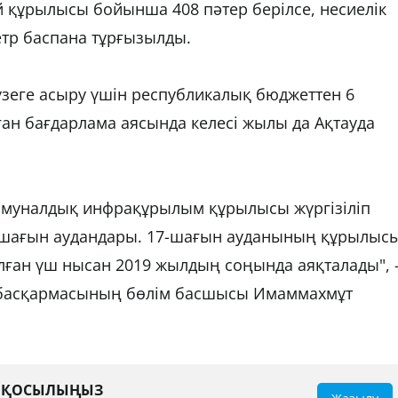
 құрылысы бойынша 408 пәтер берілсе, несиелік
тр баспана тұрғызылды.
зеге асыру үшін республикалық бюджеттен 6
ған бағдарлама аясында келесі жылы да Ақтауда
.
ммуналдық инфрақұрылым құрылысы жүргізіліп
 шағын аудандары. 17-шағын ауданының құрылыс
ған үш нысан 2019 жылдың соңында аяқталады", 
т басқармасының бөлім басшысы Имаммахмұт
А ҚОСЫЛЫҢЫЗ