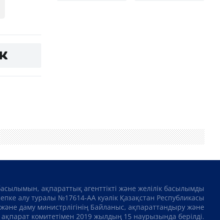
басылымын, ақпараттық агенттікті және желілік басылымды
сепке алу туралы №17614-АА куәлік Қазақстан Республикасы
және даму министрлігінің Байланыс, ақпараттандыру және
ақпарат комитетімен 2019 жылдың 15 наурызында берілді.