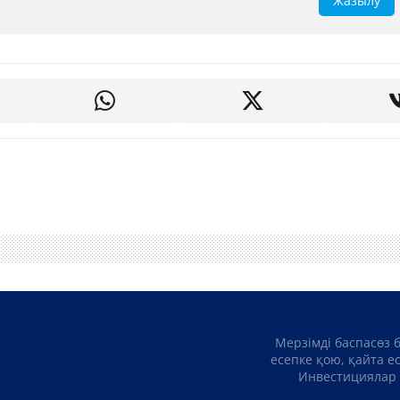
Жазылу
Мерзімді баспасөз 
есепке қою, қайта е
Инвестициялар 