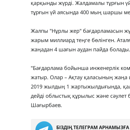
қарқынды жүрді. Жалдамалы тұрғын үй
тұрғын үй аясында 400 мың шаршы ме
Жалпы "Нұрлы жер" бағдарламасын жү
жарым миллиард теңге бөлінген. Атал
жаңадан 4 шағын аудан пайда болады
"Бағдарлама бойынша инженерлік ко
жатыр. Олар – Ақтау қаласының жаңа
2019 жылдың 1 жартыжылдығында, қал
дейді облыстық құрылыс және сәуле
Шағырбаев.
БІЗДІҢ ТЕЛЕГРАМ АРНАМЫЗҒ