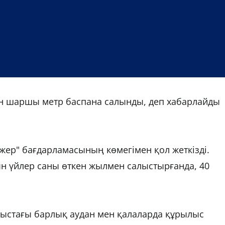
н шаршы метр баспана салынды, деп хабарлайды
жер" бағдарламасының көмегімен қол жеткізді.
н үйлер саны өткен жылмен салыстырғанда, 40
ыстағы барлық аудан мен қалаларда құрылыс