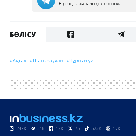
Ең соңғы жаңалықтар осында
БӨЛІСУ
#Ақтау
#шағынаудан
#тұрғын үй
247k
21k
12k
75
523k
17k