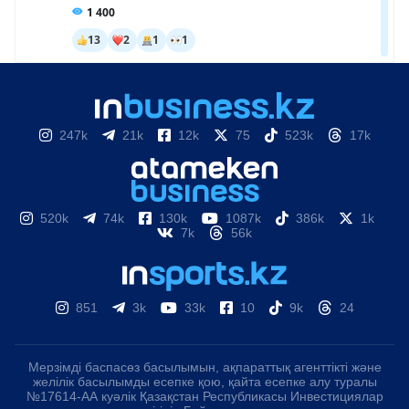
247k
21k
12k
75
523k
17k
520k
74k
130k
1087k
386k
1k
7k
56k
851
3k
33k
10
9k
24
Мерзімді баспасөз басылымын, ақпараттық агенттікті және
желілік басылымды есепке қою, қайта есепке алу туралы
№17614-АА куәлік Қазақстан Республикасы Инвестициялар