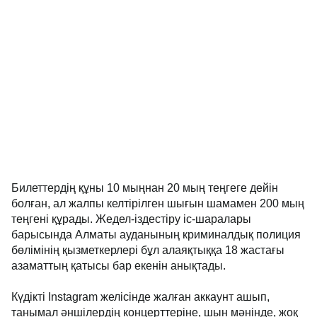
Билеттердің құны 10 мыңнан 20 мың теңгеге дейін
болған, ал жалпы келтірілген шығын шамамен 200 мың
теңгені құрады. Жедел-іздестіру іс-шаралары
барысында Алматы ауданының криминалдық полиция
бөлімінің қызметкерлері бұл алаяқтыққа 18 жастағы
азаматтың қатысы бар екенін анықтады.
Күдікті Instagram желісінде жалған аккаунт ашып,
танымал әншілердің концерттеріне, шын мәнінде, жоқ