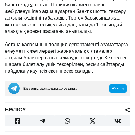
билеттерді ұсынған. Полиция қызметкерлері
жәбірленушілер ақша аударған банктік шотты тексеру
арқылы күдіктіні таба алды. Тергеу барысында жас
жігіт өз кінәсін толық мойындап, тағы да 11 осындай
алаяқтық әрекет жасағаны анықталды.
Астана қаласының полиция департаменті азаматтарға
әлеуметтік желілердегі жарнамалық сілтемелер
арқылы билеттер сатып алмауды ескертеді. Кез келген
шараға билет алу үшін тексерілген, ресми сайттарды
пайдалану қауіпсіз екенін еске салады.
Ең соңғы жаңалықтар осында
Жазылу
БӨЛІСУ