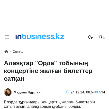
RU
Соңғы
Алаяқтар "Орда" тобының
концертіне жалған билеттер
сатқан
Мадина Нұрлан
24.12.24, 08:54
534
Елорда тұрғындары концерттің жалған билеттерін
сатып алып, алаяқтардың құрбаны болды.