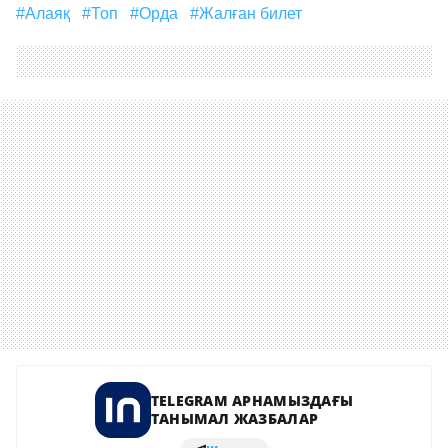
#алаяқ
#топ
#орда
#жалған билет