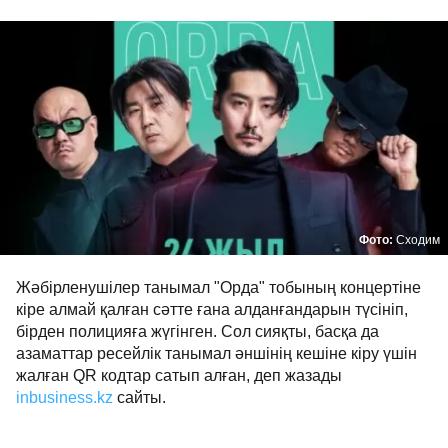
Фото:
Сходим
Жәбірленушілер танымал "Орда" тобының концертіне
кіре алмай қалған сәтте ғана алданғандарын түсініп,
бірден полицияға жүгінген. Сол сияқты, басқа да
азаматтар ресейлік танымал әншінің кешіне кіру үшін
жалған QR кодтар сатып алған, деп жазады
inbusiness.kz
сайты.