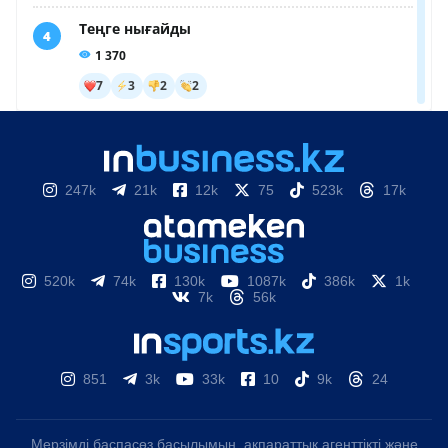
247k
21k
12k
75
523k
17k
520k
74k
130k
1087k
386k
1k
7k
56k
851
3k
33k
10
9k
24
Мерзімді баспасөз басылымын, ақпараттық агенттікті және