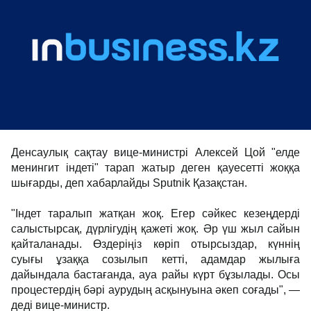
Денсаулық сақтау вице-министрі Алексей Цой "елде
менингит індеті" тарап жатыр деген қауесетті жоққа
шығарды, деп хабарлайды Sputnik Қазақстан.
"Індет таралып жатқан жоқ. Егер сәйкес кезеңдерді
салыстырсақ, дүрлігудің қажеті жоқ. Әр үш жыл сайын
қайталанады. Өздеріңіз көріп отырсыздар, күннің
суығы ұзаққа созылып кетті, адамдар жылыға
дайындала бастағанда, ауа райы күрт бұзылады. Осы
процестердің бәрі аурудың асқынуына әкеп соғады", —
деді вице-министр.