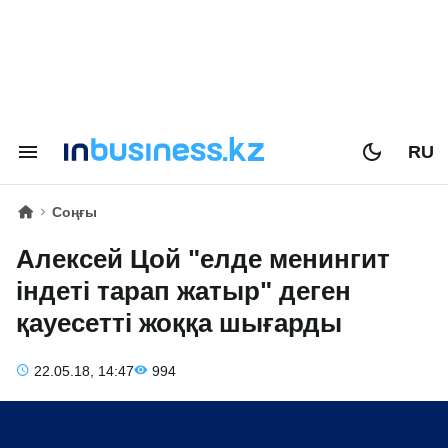
RU
Соңғы
Алексей Цой "елде менингит
індеті тарап жатыр" деген
қауесетті жоққа шығарды
22.05.18, 14:47
994