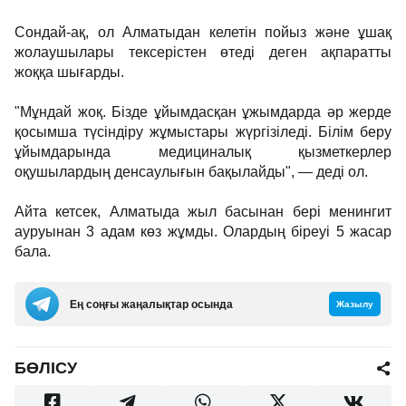
Сондай-ақ, ол Алматыдан келетін пойыз және ұшақ
жолаушылары тексерістен өтеді деген ақпаратты
жоққа шығарды.
"Мұндай жоқ. Бізде ұйымдасқан ұжымдарда әр жерде
қосымша түсіндіру жұмыстары жүргізіледі. Білім беру
ұйымдарында медициналық қызметкерлер
оқушылардың денсаулығын бақылайды", — деді ол.
Айта кетсек, Алматыда жыл басынан бері менингит
ауруынан 3 адам көз жұмды. Олардың біреуі 5 жасар
бала.
Ең соңғы жаңалықтар осында
Жазылу
БӨЛІСУ