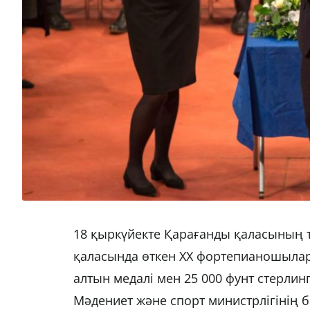
18 қыркүйекте Қарағанды қаласының 
қаласында өткен ХХ фортепианошылар 
алтын медалі мен 25 000 фунт стерлин
Мәдениет және спорт министрлігінің б