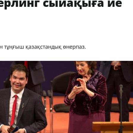
ерлинг сыйақыға ие
ен тұңғыш қазақстандық өнерпаз.