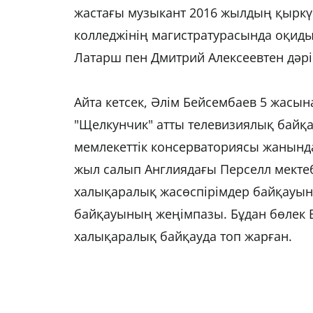
жастағы музыкант 2016 жылдың қыркү
колледжінің магистратурасында оқиды
Латарш пен Дмитрий Алексеевтен дәрі
Айта кетсек, Әлім Бейсембаев 5 жасы
"Щелкунчик" атты телевизиялық байқа
мемлекеттік консерваториясы жанында
жыл салып Англиядағы Перселл мекте
халықаралық жасөспірімдер байқауын
байқауының жеңімпазы. Бұдан бөлек 
халықаралық байқауда топ жарған.