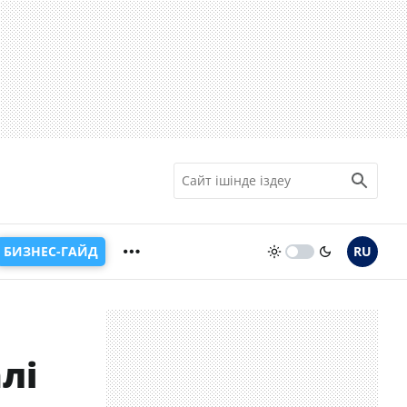
БИЗНЕС-ГАЙД
RU
лі