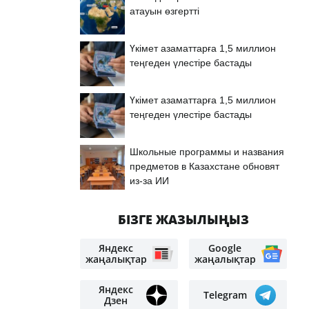
атауын өзгертті
Үкімет азаматтарға 1,5 миллион
теңгеден үлестіре бастады
Үкімет азаматтарға 1,5 миллион
теңгеден үлестіре бастады
Школьные программы и названия
предметов в Казахстане обновят
из-за ИИ
БІЗГЕ ЖАЗЫЛЫҢЫЗ
Яндекс
Google
жаңалықтар
жаңалықтар
Яндекс
Telegram
Дзен