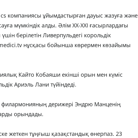
ics компаниясы ұйымдастырған дауыс жазуға және
ауға мүмкіндік алды. Әлім XX-XXI ғасырлардағы
үшін берілетін Ливерпульдегі корольдік
edici.tv нұсқасы бойынша көрермен көзайымы
ялық Кайто Кобаяши екінші орын мен күміс
льдік Ариэль Лани түйіндеді.
к филармонияның дерижері Эндрю Манценің
ларды орындады.
іске жеткен тұңғыш қазақстандық өнерпаз. 23