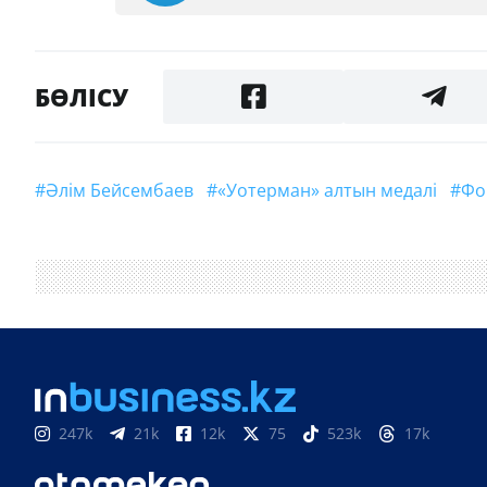
БӨЛІСУ
#Әлім Бейсембаев
#«Уотерман» алтын медалі
#
247k
21k
12k
75
523k
17k