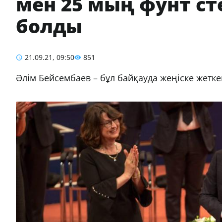
мен 25 мың фунт ст
болды
21.09.21, 09:50
851
Әлім Бейсембаев – бұл байқауда жеңіске жетк