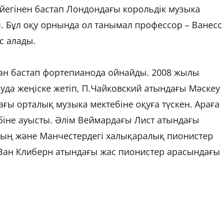
йегінен бастап Лондондағы корольдік музыка
. Бұл оқу орнында ол танымал профессор – Ванес
с алады.
нан бастап фортепианода ойнайды. 2008 жылы
уда жеңіске жетіп, П.Чайковский атындағы Мәскеу
ғы орталық музыка мектебіне оқуға түскен. Араға
біне ауысты. Әлім Веймардағы Лист атындағы
ың және Манчестердегі халықаралық пионистер
Ван Клиберн атындағы жас пионистер арасындағы 