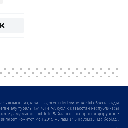
басылымын, ақпараттық агенттікті және желілік басылымды
сепке алу туралы №17614-АА куәлік Қазақстан Республикасы
және даму министрлігінің Байланыс, ақпараттандыру және
ақпарат комитетімен 2019 жылдың 15 наурызында берілді.