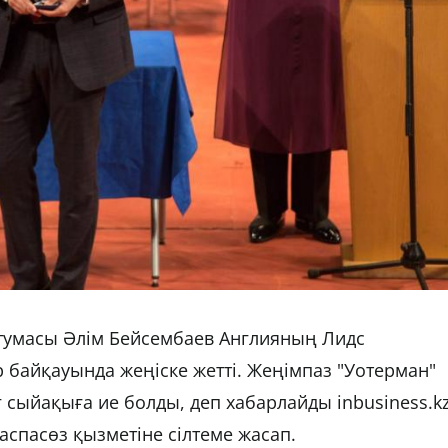
тумасы Әлім Бейсембаев Англияның Лидс
байқауында жеңіске жетті. Жеңімпаз "Уотерман"
г сыйақыға ие болды, деп хабарлайды inbusiness.k
аспасөз қызметіне сілтеме жасап.