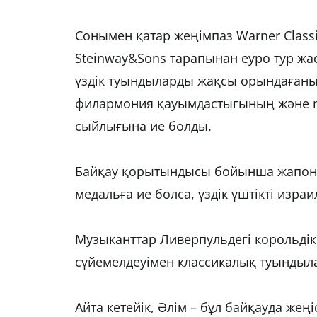
Сонымен қатар жеңімпаз Warner Class
Steinway&Sons тарапынан еуро тур жас
үздік туындыларды жақсы орындағаны 
филармония қауымдастығының және m
сыйлығына ие болды.
Байқау қорытындысы бойынша жапони
медальға ие болса, үздік үштікті израи
Музыканттар Ливерпульдегі корольді
сүйемелдеуімен классикалық туынды
Айта кетейік, Әлім – бұл байқауда жең