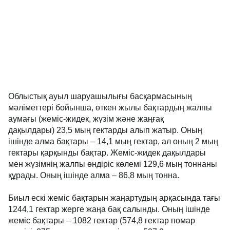
Облыстық ауыл шаруашылығы басқармасының
мәліметтері бойынша, өткен жылы бақтардың жалпы
аумағы (жеміс-жидек, жүзім және жаңғақ
дақылдары) 23,5 мың гектарды алып жатыр. Оның
ішінде алма бақтары – 14,1 мың гектар, ал оның 2 мың
гектары қарқынды бақтар. Жеміс-жидек дақылдары
мен жүзімнің жалпы өндіріс көлемі 129,6 мың тоннаны
құрады. Оның ішінде алма – 86,8 мың тонна.
Биыл ескі жеміс бақтарын жаңартудың арқасында тағы
1244,1 гектар жерге жаңа бақ салынды. Оның ішінде
жеміс бақтары – 1082 гектар (574,8 гектар помар