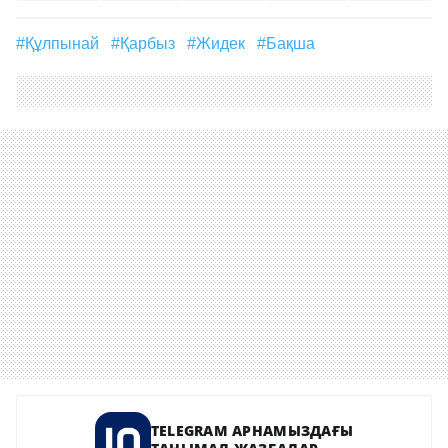
#Құлпынай
#қарбыз
#жидек
#бақша