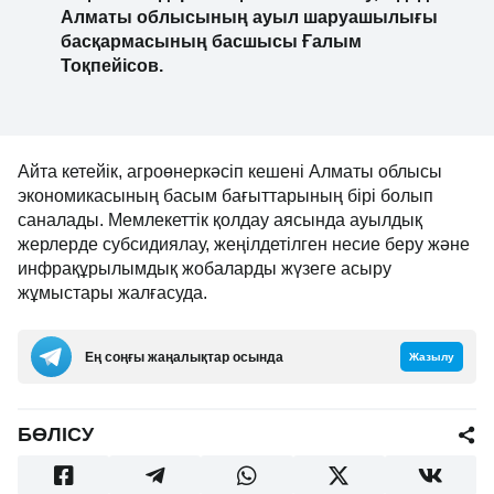
Алматы облысының ауыл шаруашылығы
басқармасының басшысы Ғалым
Тоқпейісов.
Айта кетейік, агроөнеркәсіп кешені Алматы облысы
экономикасының басым бағыттарының бірі болып
саналады. Мемлекеттік қолдау аясында ауылдық
жерлерде субсидиялау, жеңілдетілген несие беру және
инфрақұрылымдық жобаларды жүзеге асыру
жұмыстары жалғасуда.
Ең соңғы жаңалықтар осында
Жазылу
БӨЛІСУ