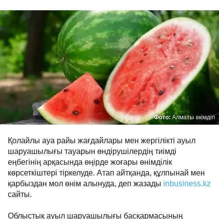
Фото:
Алматы әкімдігі
Қолайлы ауа райы жағдайлары мен жергілікті ауыл
шаруашылығы тауарын өндірушілердің тиімді
еңбегінің арқасында өңірде жоғары өнімділік
көрсеткіштері тіркелуде. Атап айтқанда, құлпынай мен
қарбыздан мол өнім алынуда, деп жазады
inbusiness.kz
сайты.
Облыстық ауыл шаруашылығы басқармасының