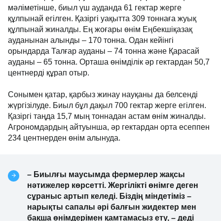
мәліметінше, биыл үш ауданда 61 гектар жерге
құлпынай егілген. Қазіргі уақытта 309 тоннаға жуық
құлпынай жиналды. Ең жоғары өнім Еңбекшіқазақ
ауданынан алынды – 170 тонна. Одан кейінгі
орындарда Талғар ауданы – 74 тонна және Қарасай
ауданы – 65 тонна. Орташа өнімділік әр гектардан 50,7
центнерді құрап отыр.
Сонымен қатар, қарбыз жинау науқаны да белсенді
жүргізілуде. Биыл бұл дақыл 700 гектар жерге егілген.
Қазіргі таңда 15,7 мың тоннадан астам өнім жиналды.
Агрономдардың айтуынша, әр гектардан орта есеппен
234 центнерден өнім алынуда.
– Биылғы маусымда фермерлер жақсы
нәтижелер көрсетті. Жергілікті өнімге деген
сұраныс артып келеді. Біздің міндетіміз –
нарықты сапалы әрі балғын жидектер мен
бақша өнімдерімен қамтамасыз ету, – деді