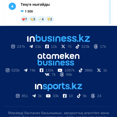
247k
21k
12k
75
523k
17k
520k
74k
130k
1087k
386k
1k
7k
56k
851
3k
33k
10
9k
24
Мерзімді баспасөз басылымын, ақпараттық агенттікті және