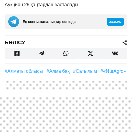
Аукцион 28 қаңтардан басталады.
Ең соңғы жаңалықтар осында
Жазылу
БӨЛІСУ
#Алматы облысы
#алма бақ
#сатылым
#«NurAgro»