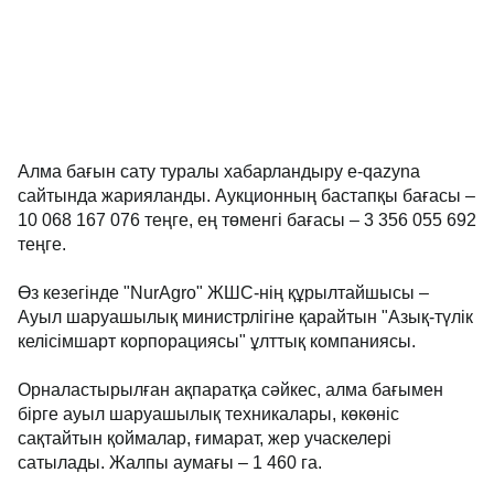
Алма бағын сату туралы хабарландыру e-qazyna
сайтында жарияланды. Аукционның бастапқы бағасы –
10 068 167 076 теңге, ең төменгі бағасы – 3 356 055 692
теңге.
Өз кезегінде "NurAgro" ЖШС-нің құрылтайшысы –
Ауыл шаруашылық министрлігіне қарайтын "Азық-түлік
келісімшарт корпорациясы" ұлттық компаниясы.
Орналастырылған ақпаратқа сәйкес, алма бағымен
бірге ауыл шаруашылық техникалары, көкөніс
сақтайтын қоймалар, ғимарат, жер учаскелері
сатылады. Жалпы аумағы – 1 460 га.