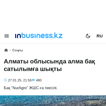
RU
Соңғы
Алматы облысында алма бақ
сатылымға шықты
27.01.25, 21:55
480
Бақ "NurAgro" ЖШС-ға тиесілі.