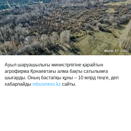
Фото:
ҚР АШМ
Ауыл шаруашылығы министрлігіне қарайтын
агрофирма Қонаевтағы алма бақты сатылымға
шығарды. Оның бастапқы құны – 10 млрд теңге, деп
хабарлайды
inbusiness.kz
сайты.