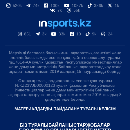
520k
74k
130k
1087k
386k
1k
7k
56k
851
3k
33k
10
9k
24
Мерзімді баспасөз басылымын, ақпараттық агенттікті және
желілік басылымды есепке қою, қайта есепке алу туралы
№17614-АА куәлік Қазақстан Республикасы Инвестициялар
және даму министрлігінің Байланыс, ақпараттандыру және
ақпарат комитетімен 2019 жылдың 15 наурызында берілді.
Отандық теле-, радиоарнаны есепке қою туралы
№KZ23VJB00000123 куәлік Қазақстан Республикасы
Инвестициялар және даму министрлігінің Байланыс,
ақпараттандыру және ақпарат комитетімен 2016 жылдың 8
қыркүйегінде берілді.
МАТЕРИАЛДАРДЫ ПАЙДАЛАНУ ТУРАЛЫ КЕЛІСІМ
БІЗ ТУРАЛЫ
БАЙЛАНЫСТАР
ЖОБАЛАР