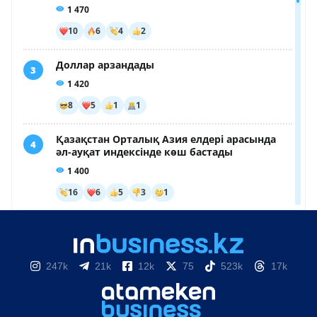
247k
21k
12k
75
523k
17k