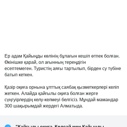
Ер адам Қайыңды көлінің бұлағын кешіп өтпек болған.
Өкінішке қарай, ол ағынның тереңдігін
есептемеген. Туристің аяғы тартылып, бірден су түбіне
батып кеткен.
Қазір оқиға орнына ұлттық саябақ қызметкерлері келіп
жеткен. Алайда қайғылы оқиға болған жерге
сүңгуірлердің келу-келмеуі белгісіз. Мұндай мамандар
300 шақырымдай жердегі Алматыда.
"Қайғылы оқиға. Көлсай мен Қайыңды