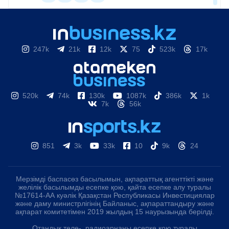
247k
21k
12k
75
523k
17k
520k
74k
130k
1087k
386k
1k
7k
56k
851
3k
33k
10
9k
24
Мерзімді баспасөз басылымын, ақпараттық агенттікті және
желілік басылымды есепке қою, қайта есепке алу туралы
№17614-АА куәлік Қазақстан Республикасы Инвестициялар
және даму министрлігінің Байланыс, ақпараттандыру және
ақпарат комитетімен 2019 жылдың 15 наурызында берілді.
Отандық теле-, радиоарнаны есепке қою туралы