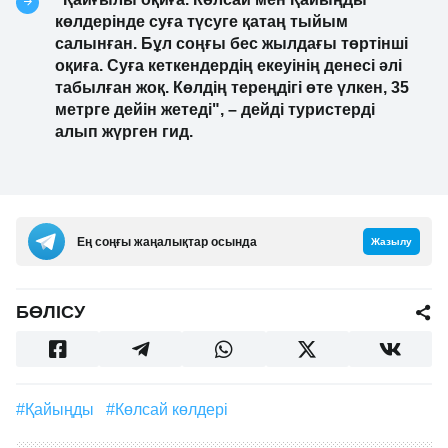
көлдерінде суға түсуге қатаң тыйым
салынған. Бұл соңғы бес жылдағы төртінші
оқиға. Суға кеткендердің екеуінің денесі әлі
табылған жоқ. Көлдің тереңдігі өте үлкен, 35
метрге дейін жетеді", – дейді туристерді
алып жүрген гид.
Ең соңғы жаңалықтар осында
Жазылу
БӨЛІСУ
#Қайыңды
#Көлсай көлдері