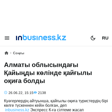
RU
Соңғы
Алматы облысындағы
Қайыңды көлінде қайғылы
оқиға болды
26.06.22, 15:15
2138
Куәгерлердің айтуынша, қайғылы оқиға туристердің бірі
көлге түскеннен кейін болған, деп
inbusiness.kz
Экспресс К-ға сілтеме жасап