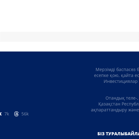
Мерзімді баспасөз 
есепке қою, қайта е
Инвестициялар 
Отандық теле-,
Қазақстан Республ
ақпараттандыру және 
7k
56k
БІЗ ТУРАЛЫ
БАЙЛ