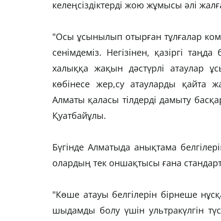
келеңсіздіктерді жою жұмысы әлі жал
"Осы ұсынылып отырған тұлғалар ко
сенімдеміз. Негізінен, қазіргі таңд
халыққа жақын дәстүрлі атаулар ұс
көбінесе жер,су атауларды қайта жа
Алматы қаласы тілдерді дамыту басқ
Қуатбайұлы.
Бүгінде Алматыда анықтама белгілер
олардың тек оншақтысы ғана стандар
"Көше атауы белгілерін бірнеше нұсқ
шыдамды болу үшін ультракүлгін түст