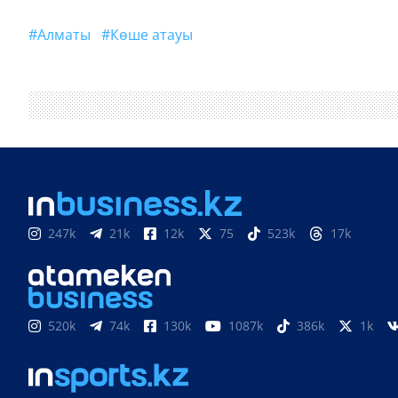
#Алматы
#көше атауы
247k
21k
12k
75
523k
17k
520k
74k
130k
1087k
386k
1k