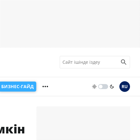
БИЗНЕС-ГАЙД
RU
мкін