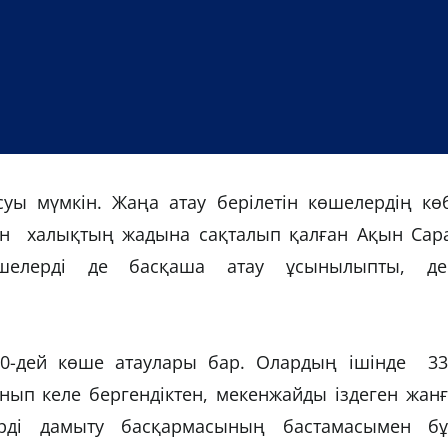
уы мүмкін. Жаңа атау берілетін көшелердің көб
ейін халықтың жадына сақталып қалған Ақын Сар
елерді де басқаша атау ұсынылыпты, де
0-дей көше атаулары бар. Олардың ішінде 33
нып келе бергендіктен, мекенжайды іздеген жан
ерді дамыту басқармасының бастамасымен бұ