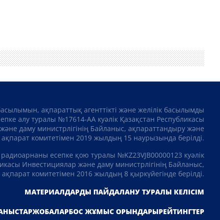
басылымын, ақпараттық агенттікті және желілік басылымды
сепке алу туралы №17614-АА куәлік Қазақстан Республикасы
және даму министрлігінің Байланыс, ақпараттандыру және
ақпарат комитетімен 2019 жылдың 15 наурызында берілді.
 радиоарнаны есепке қою туралы №KZ23VJB00000123 куәлік
икасы Инвестициялар және даму министрлігінің Байланыс,
ақпарат комитетімен 2016 жылдың 8 қыркүйегінде берілді.
МАТЕРИАЛДАРДЫ ПАЙДАЛАНУ ТУРАЛЫ КЕЛІСІМ
АНЫСТАР
ЖОБАЛАР
БОС ЖҰМЫС ОРЫНДАРЫ
РЕЙТИНГТЕР