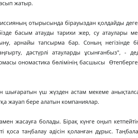
ғасып жатыр.
миссияның отырысында бірауыздан қолдайды деге
а бізде басым атауды тарихи жер, су атаулары м
ыну, арнайы тапсырма бар. Соның негізінде бі
ңғырту, дәстүрлі атауларды ұсынғанбыз", - дед
армасы ономастика бөлімінің басшысы Өтепберге
ін шығаратын үш жүзден астам мекеме анықталса
тқа жауап бере алатын компаниялар.
амен жасауға болады. Бірақ күнге оңып кетпейті
і қоса таңбалау әдісін қоланған дұрыс. Таңбал