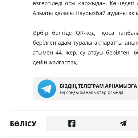
өзгертіледі осы қаржыдан. Көшедегі әр
Алматы қаласы Наурызбай ауданы әкім
Әрбір белгіде QR-код қоса таңбал
берілген адам туралы ақпаратты анық
атымен 44, жер, су атауы берілген 
дейін жалғаспақ.
БІЗДІҢ ТЕЛЕГРАМ АРНАМЫЗҒ
Ең соңғы жаңалықтар осында
БӨЛІСУ