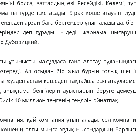
ікі болса, заттардың өзі Ресейдікі. Көлемі, түс
атты түрде іске асады. Бірақ көше атауын ілуд
тендрден арзан баға бергендер ұтып алады да, біз
беріңдер деп тұрады", - деді жарнама шығаруш
р Дубовицкий.
сы ұсынысты мақұлдаса ғана Алатау ауданындағ
өзгереді. Ал осыдан бір жыл бұрын толық шеші
 жүзден астам көшедегі тақтайша ескі атауларм
қ анықтама белгілерін ауыстырып беруге демеуш
билік 10 миллион теңгенің тендрін ойнатпақ.
 компания, қай компания ұтып алады, сол компан
үш көшенің алты мыңға жуық нысандардың барлығ