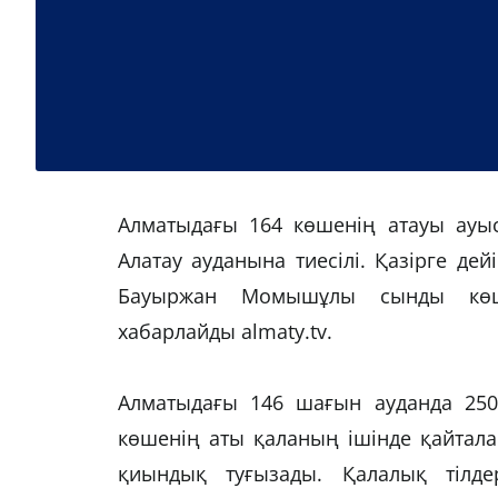
Алматыдағы 164 көшенің атауы ауыс
Алатау ауданына тиесілі. Қазірге д
Бауыржан Момышұлы сынды көш
хабарлайды almaty.tv.
Алматыдағы 146 шағын ауданда 250
көшенің аты қаланың ішінде қайтала
қиындық туғызады. Қалалық тілд