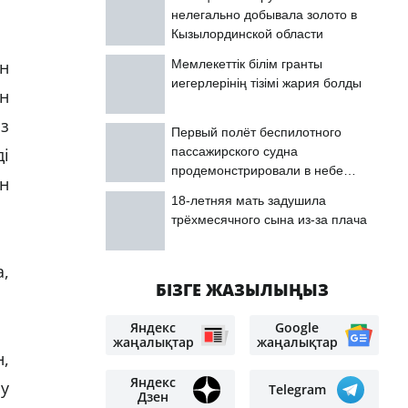
нелегально добывала золото в
Кызылординской области
Мемлекеттік білім гранты
н
иегерлерінің тізімі жария болды
ен
з
Первый полёт беспилотного
пассажирского судна
і
продемонстрировали в небе
н
Астаны
18-летняя мать задушила
трёхмесячного сына из-за плача
,
БІЗГЕ ЖАЗЫЛЫҢЫЗ
Яндекс
Google
жаңалықтар
жаңалықтар
н,
Яндекс
ау
Telegram
Дзен