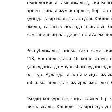
технологиясы америкалық, сия Белгиян
өрнегі сынды жұмыстардың бәрі автом
құныда қазір нарықта әртүрлі. Көбіне 
әкеліп, сапасыз болсада шығарып 
компанияның бас директоры Александ
Республикалық ономастика комиссия
118, Бостандықтағы 46 көше атауы 
қабылданса да Наурызбай ауданындағы
әлі тұр. Аудандағы алты мыңға жуы
табылмағандықтан, жуырда жергілікті 
"Біздің конкурстың заңға сәйкес бір
айналысады. Көшедегі қазіргі жүз 