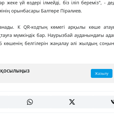
 жеке үй өздері ілмейді, біз іліп береміз", - де
інің орынбасары Балтөре Пірәлиев.
анады. К QR-кодтың көмегі арқылы көше атау
тауға мүмкіндік бар. Наурызбай ауданындағы ад
66 көшенің белгілерін жаңалау әлі жылдың соңы
А ҚОСЫЛЫҢЫЗ
Жазылу