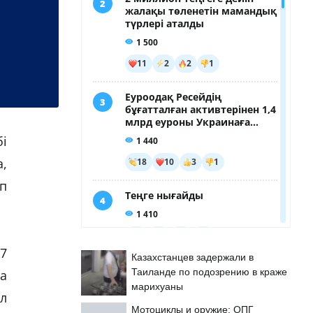
і
а,
п
7
Казахстанцев задержали в
Таиланде по подозрению в краже
ға
марихуаны
л
Мотоциклы и оружие: ОПГ