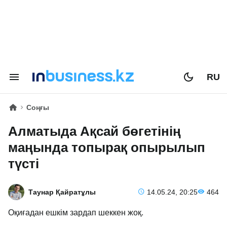
RU
Соңғы
Алматыда Ақсай бөгетінің
маңында топырақ опырылып
түсті
Таунар Қайратұлы
14.05.24, 20:25
464
Оқиғадан ешкім зардап шеккен жоқ.