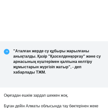
"Аталған жерде су құбыры жарылғаны
анықталды. Қазір "Қазселденқорғау" және су
арнасының күштерімен қалпына келтіру
жұмыстарын жүргізіп жатыр", - деп
хабарлады ТЖМ.
Оқиғадан ешкім зардап шеккен жоқ.
Бұған дейін Алматы облысында тау бөктерінен жеке