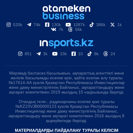
520k
74k
130k
1087k
386k
1k
7k
56k
851
3k
33k
10
9k
24
Мерзімді баспасөз басылымын, ақпараттық агенттікті және
желілік басылымды есепке қою, қайта есепке алу туралы
№17614-АА куәлік Қазақстан Республикасы Инвестициялар
және даму министрлігінің Байланыс, ақпараттандыру және
ақпарат комитетімен 2019 жылдың 15 наурызында берілді.
Отандық теле-, радиоарнаны есепке қою туралы
№KZ23VJB00000123 куәлік Қазақстан Республикасы
Инвестициялар және даму министрлігінің Байланыс,
ақпараттандыру және ақпарат комитетімен 2016 жылдың 8
қыркүйегінде берілді.
МАТЕРИАЛДАРДЫ ПАЙДАЛАНУ ТУРАЛЫ КЕЛІСІМ