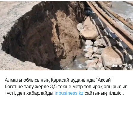
Фото:
ТЖД
Алматы облысының Қарасай ауданында "Ақсай"
бөгетіне таяу жерде 3,5 текше метр топырақ опырылып
түсті, деп хабарлайды
inbusiness.kz
сайтының тілшісі.