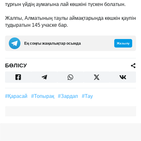
тұрғын үйдің аумағына лай көшкіні түскен болатын.
Жалпы, Алматының таулы аймақтарында көшкін қаупін
тудыратын 145 учаске бар.
Ең соңғы жаңалықтар осында
Жазылу
БӨЛІСУ
#Қарасай
#топырақ
#зардап
#тау