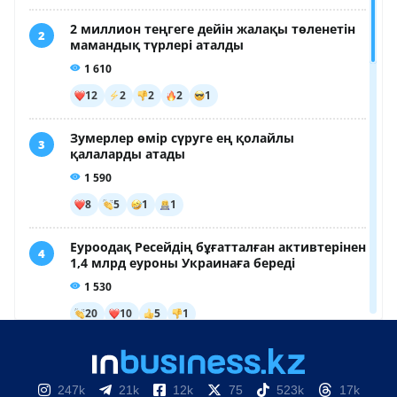
247k
21k
12k
75
523k
17k