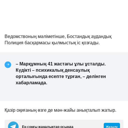
Ведомствоның мәліметінше, Бостандық аудандық
Полиция басқармасы қылмыстық іс қозғады.
– Марқұмның 41 жастағы ұлы ұсталды.
Күдікті – психикалық денсаулық
орталығында есепте тұрған, – делінген
хабарламада.
Қазір оқиғаның өзге де мән-жайы анықталып жатыр.
Ең соңғы жаңалықтар осында
Жазылу