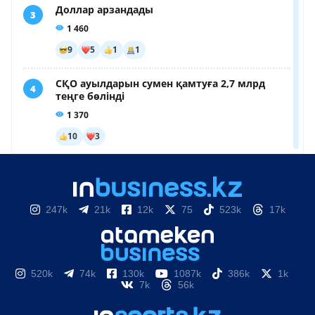
247k
21k
12k
75
523k
17k
520k
74k
130k
1087k
386k
1k
7k
56k