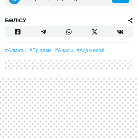
БӨЛІСУ
#Алматы
#ер адам
#анасы
#адам өлімі