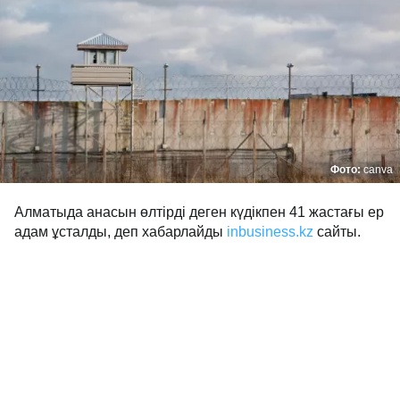
Фото:
canva
Алматыда анасын өлтірді деген күдікпен 41 жастағы ер
адам ұсталды, деп хабарлайды
inbusiness.kz
сайты.