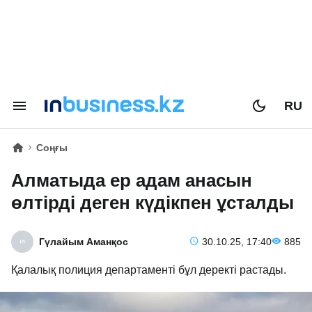
RU
Соңғы
Алматыда ер адам анасын
өлтірді деген күдікпен ұсталды
Гүлайым Аманқос
30.10.25, 17:40
885
Қалалық полиция департаменті бұл деректі растады.