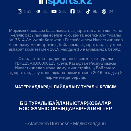
851
3k
33k
10
9k
24
Мерзімді баспасөз басылымын, ақпараттық агенттікті және
желілік басылымды есепке қою, қайта есепке алу туралы
№17614-АА куәлік Қазақстан Республикасы Инвестициялар
және даму министрлігінің Байланыс, ақпараттандыру және
ақпарат комитетімен 2019 жылдың 15 наурызында берілді.
Отандық теле-, радиоарнаны есепке қою туралы
№KZ23VJB00000123 куәлік Қазақстан Республикасы
Инвестициялар және даму министрлігінің Байланыс,
ақпараттандыру және ақпарат комитетімен 2016 жылдың 8
қыркүйегінде берілді.
МАТЕРИАЛДАРДЫ ПАЙДАЛАНУ ТУРАЛЫ КЕЛІСІМ
БІЗ ТУРАЛЫ
БАЙЛАНЫСТАР
ЖОБАЛАР
БОС ЖҰМЫС ОРЫНДАРЫ
РЕЙТИНГТЕР
«Atameken Business» Медиахолдингі