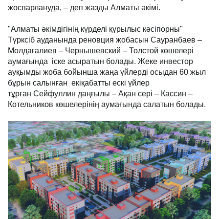
жоспарлануда, – деп жазды Алматы әкімі.
"Алматы әкімдігінің күрделі құрылыс кәсіпорны"
Түрксіб ауданында реновция жобасын Сауранбаев –
Молдағалиев – Чернышевский – Толстой көшелері
аумағында іске асыратын болады. Жеке инвестор
ауқымды жоба бойынша жаңа үйлерді осыдан 60 жыл
бұрын салынған екіқабатты ескі үйлер
тұрған Сейфуллин даңғылы – Ақан сері – Кассин –
Котельников көшелерінің аумағында салатын болады.