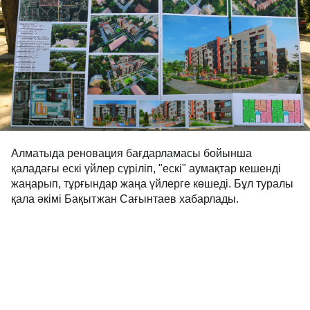
Алматыда реновация бағдарламасы бойынша
қаладағы ескі үйлер сүріліп, "ескі" аумақтар кешенді
жаңарып, тұрғындар жаңа үйлерге көшеді. Бұл туралы
қала әкімі Бақытжан Сағынтаев хабарлады.