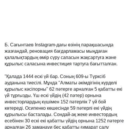
Б. Сағынтаев Instagram-дағы өзінің парақшасында
жазғандай, реновация бағдарламасы мыңдаған
қалалықтардың өмір сүру сапасын жақсартуға және
құрылыс саласына инвестиция тартуға бағытталған.
"Қалада 1444 ескі үй бар. Соның 609-ы Түрксіб
ауданына тиесілі. Мұнда "Алматы әкімдігінің күрделі
құрылыс кәсіпорны" 62 пәтерге арналған 5 қабатты екі
үй тұрғызды. Үш ескі үйдің (42 пәтер) орнына
инвесторлардың күшімен 152 пәтерлік 7 үй бой
көтереді. Осипенко көшесінде 59 пәтерлі екі үйдің
құрылысы басталады. Сондай-ақ жеке инвестордың
есебінен 30 ескі екі қабатты үйдің орнына 1252 пәтерге
арналған 26 заманауи бес қабатты ғимарат салу