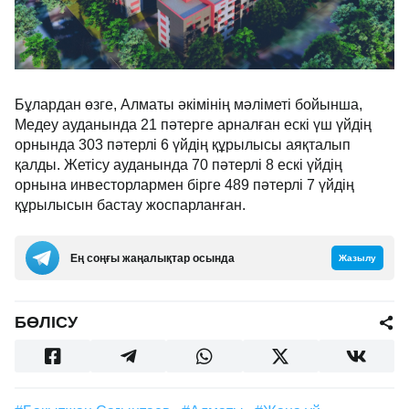
Бұлардан өзге, Алматы әкімінің мәліметі бойынша,
Медеу ауданында 21 пәтерге арналған ескі үш үйдің
орнында 303 пәтерлі 6 үйдің құрылысы аяқталып
қалды. Жетісу ауданында 70 пәтерлі 8 ескі үйдің
орнына инвесторлармен бірге 489 пәтерлі 7 үйдің
құрылысын бастау жоспарланған.
Ең соңғы жаңалықтар осында
Жазылу
БӨЛІСУ