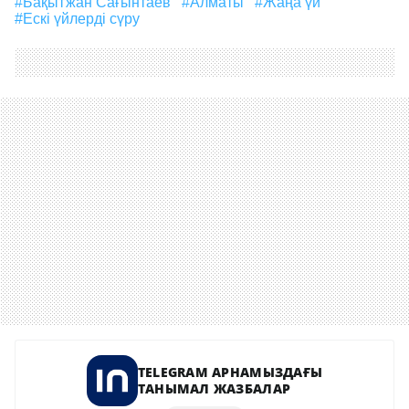
#Бақытжан Сағынтаев
#Алматы
#жаңа үй
#ескі үйлерді сүру