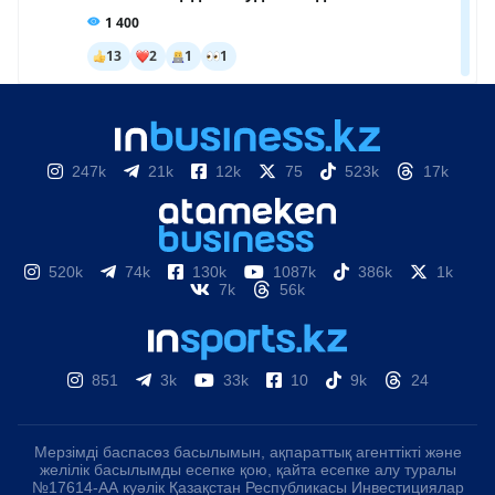
247k
21k
12k
75
523k
17k
520k
74k
130k
1087k
386k
1k
7k
56k
851
3k
33k
10
9k
24
Мерзімді баспасөз басылымын, ақпараттық агенттікті және
желілік басылымды есепке қою, қайта есепке алу туралы
№17614-АА куәлік Қазақстан Республикасы Инвестициялар