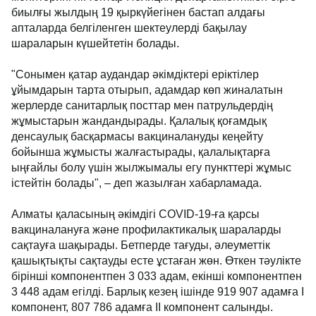
биылғы жылдың 19 қыркүйегінен бастап алдағы
апталарда белгіленген шектеулерді бақылау
шараларын күшейтетін болады.
"Сонымен қатар аудандар әкімдіктері еріктілер
ұйымдарын тарта отырып, адамдар көп жиналатын
жерлерде санитарлық посттар мен патрульдердің
жұмыстарын жандандырады. Қалалық қоғамдық
денсаулық басқармасы вакциналануды кеңейту
бойынша жұмысты жалғастырады, қалалықтарға
ыңғайлы болу үшін жылжымалы егу пункттері жұмыс
істейтін болады", – деп жазылған хабарламада.
Алматы қаласының әкімдігі COVID-19-ға қарсы
вакциналануға және профилактикалық шараларды
сақтауға шақырады. Бетперде тағуды, әлеуметтік
қашықтықты сақтауды есте ұстаған жөн. Өткен тәулікте
бірінші компонентпен 3 033 адам, екінші компонентпен
3 448 адам егілді. Барлық кезең ішінде 919 907 адамға I
компонент, 807 786 адамға II компонент салынды.