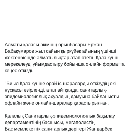
Алматы қаласы әкімінің орынбасары Ержан
Бабақұмаров жыл сайын қыркүйек айының үшінші
жексенбісінде алматылықтар атап өтетін Қала күнін
мерекелеуді ұйымдастыру бойынша онлайн форматта
кеңес өткізді.
"Биыл Қала күніне орай іс-шараларды өткізудің екі
нұсқасы әзірленді, атап айтқанда, санитарлық-
эпидемиологиялық ахуалдың дамуына байланысты
офлайн және онлайн-шаралар қарастырылған.
Қалалық Санитарлық-эпидемиологиялық бақылау
департаментінің басшысы, мегаполистің
Бас мемлекеттік санитарлық дәрігері Жандарбек