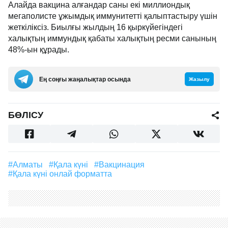
Алайда вакцина алғандар саны екі миллиондық
мегаполисте ұжымдық иммунитетті қалыптастыру үшін
жеткіліксіз. Биылғы жылдың 16 қыркүйегіндегі
халықтың иммундық қабаты халықтың ресми санының
48%-ын құрады.
Ең соңғы жаңалықтар осында
Жазылу
БӨЛІСУ
#Алматы
#қала күні
#вакцинация
#қала күні онлай форматта