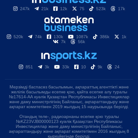
247k
21k
12k
75
523k
17k
520k
74k
130k
1087k
386k
1k
7k
56k
851
3k
33k
10
9k
24
Мерзімді баспасөз басылымын, ақпараттық агенттікті және
желілік басылымды есепке қою, қайта есепке алу туралы
№17614-АА куәлік Қазақстан Республикасы Инвестициялар
және даму министрлігінің Байланыс, ақпараттандыру және
ақпарат комитетімен 2019 жылдың 15 наурызында берілді.
Отандық теле-, радиоарнаны есепке қою туралы
№KZ23VJB00000123 куәлік Қазақстан Республикасы
Инвестициялар және даму министрлігінің Байланыс,
ақпараттандыру және ақпарат комитетімен 2016 жылдың 8
қыркүйегінде берілді.