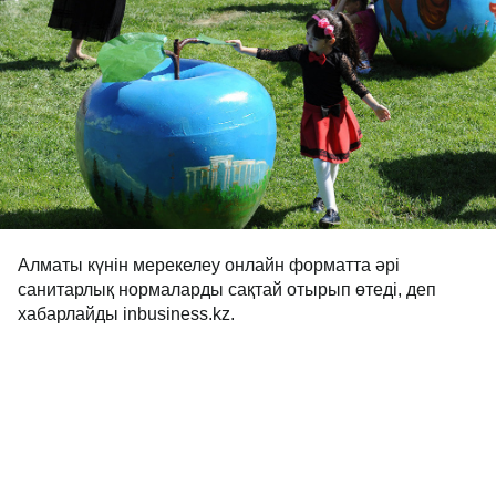
Алматы күнін мерекелеу онлайн форматта әрі
санитарлық нормаларды сақтай отырып өтеді, деп
хабарлайды inbusiness.kz.