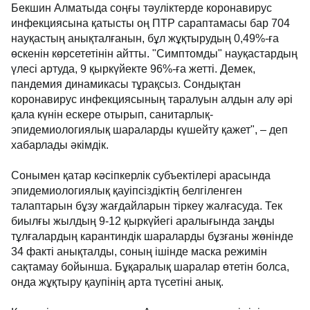
Бекшин Алматыда соңғы тәуліктерде коронавирус
инфекциясына қатысты оң ПТР сараптамасы бар 704
науқастың анықталғанын, бұл жұқтырудың 0,49%-ға
өскенін көрсететінін айтты. "Симптомды" науқастардың
үлесі артуда, 9 қыркүйекте 96%-ға жетті. Демек,
пандемия динамикасы тұрақсыз. Сондықтан
коронавирус инфекциясының таралуын алдын алу әрі
қала күнін ескере отырып, санитарлық-
эпидемиологиялық шараларды күшейту қажет", – деп
хабарлады әкімдік.
Сонымен қатар кәсіпкерлік субъектілері арасында
эпидемиологиялық қауіпсіздіктің белгіленген
талаптарын бұзу жағдайларын тіркеу жалғасуда. Тек
биылғы жылдың 9-12 қыркүйегі аралығында заңды
тұлғалардың карантиндік шараларды бұзғаны жөнінде
34 факті анықталды, соның ішінде маска режимін
сақтамау бойынша. Бұқаралық шаралар өтетін болса,
онда жұқтыру қаупінің арта түсетіні анық.