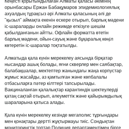
Кеңесті қорытындылаған Алматы қаласы әкімінің
орынбасары Ержан Бабақұмаров эпидемиологиялық
ахуалдың тұрақсыз әрі Алматы қаласының әлі де
"қызыл" аймақта екенін ескере отырып, барлық мәдени
іс-шараларды онлайн режимде өткізуге шешім
қабылданғанын айтты. Офлайн форматта өтетін
барлық мәдени, ойын-сауық және бұқаралық көңіл
көтеретін іс-шаралар тоқтатылды.
Алматыда қала күнін мерекелеу аясында бірқатар
нысандар ашық болады, яғни скверлер мен саябақтар,
балабақшалар, мектептер жанындағы жаңа корпустар
жұмыс жасайды, аз қамтылған және көпбалалы
отбасыларға пәтер кілттері тапсырылады.
Вакциналанған қалалықтар карантиндік шектеулерді
қатаң сақтай отырып, әлеуметтік және қайырымдылық
шараларына қатыса алады.
Қала күнін мерекелеу кезінде мегаполис тұрғындары
мен қонақтары дертті жұқтырмауы тиіс. Сондықтан
мониторингтік топтар Полиция департаментімен бірге