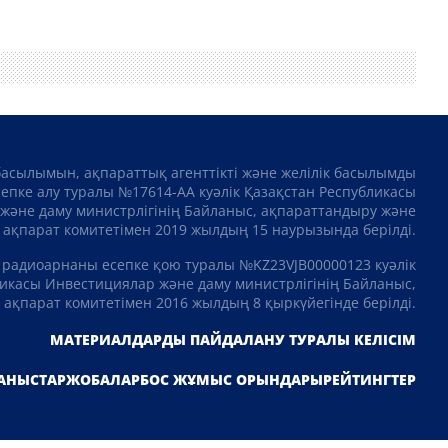
басылымын, ақпараттық агенттікті және желілік басылымды
сепке алу туралы №17614-АА куәлік Қазақстан Республикасы
және даму министрлігінің Байланыс, ақпараттандыру және
ақпарат комитетімен 2019 жылдың 15 наурызында берілді.
 радиоарнаны есепке қою туралы №KZ23VJB00000123 куәлік
икасы Инвестициялар және даму министрлігінің Байланыс,
ақпарат комитетімен 2016 жылдың 8 қыркүйегінде берілді.
МАТЕРИАЛДАРДЫ ПАЙДАЛАНУ ТУРАЛЫ КЕЛІСІМ
АНЫСТАР
ЖОБАЛАР
БОС ЖҰМЫС ОРЫНДАРЫ
РЕЙТИНГТЕР