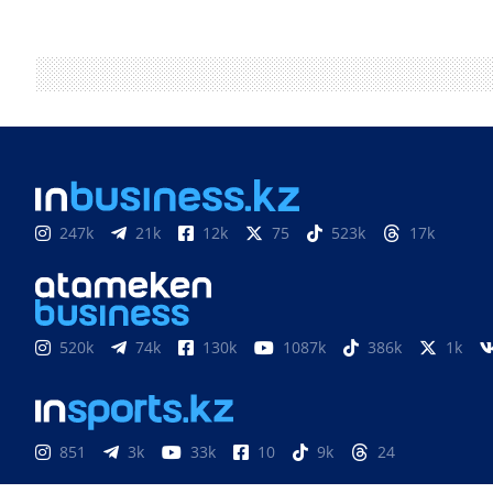
247k
21k
12k
75
523k
17k
520k
74k
130k
1087k
386k
1k
851
3k
33k
10
9k
24