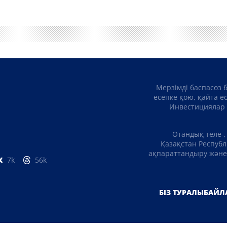
Мерзімді баспасөз 
есепке қою, қайта е
Инвестициялар 
Отандық теле-,
Қазақстан Республ
ақпараттандыру және 
7k
56k
БІЗ ТУРАЛЫ
БАЙЛ