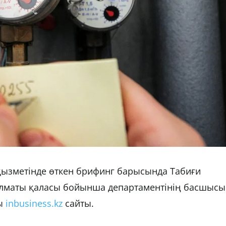
қызметінде өткен брифинг барысында Табиғи
Алматы қаласы бойынша департаментінің басшысы
ды
inbusiness.kz
сайты.