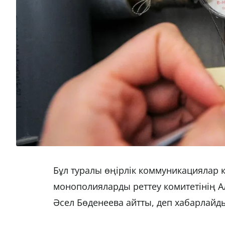
Бұл туралы өңірлік коммуникациялар 
монополияларды реттеу комитетінің 
Әсел Бөденеева айтты, деп хабарлай