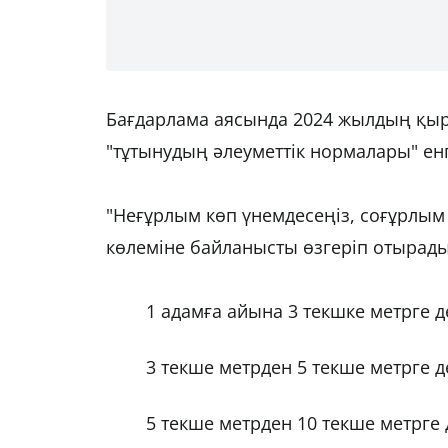
Бағдарлама аясында 2024 жылдың қырк
"тұтынудың әлеуметтік нормалары" енгі
"Неғұрлым көп үнемдесеңіз, соғұрлым
көлеміне байланысты өзгеріп отырады
1 адамға айына 3 текшке метрге де
3 текше метрден 5 текше метрге де
5 текше метрден 10 текше метрге д