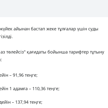
үйек айынан бастап жеке тұлғалар үшін суды
зілді.
 аз төлейсіз" қағидаты бойынша тарифтер тұтыну
:
йін – 91,96 теңге;
йін 1 адамға – 110,36 теңге;
ейін – 137,94 теңге;