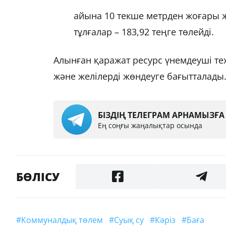
айына 10 текше метрден жоғары ж
тұлғалар – 183,92 теңге төлейді.
Алынған қаражат ресурс үнемдеуші те
және желілерді жөндеуге бағытталады
БІЗДІҢ ТЕЛЕГРАМ АРНАМЫЗҒ
Ең соңғы жаңалықтар осында
БӨЛІСУ
#коммуналдық төлем
#суық су
#кәріз
#Баға