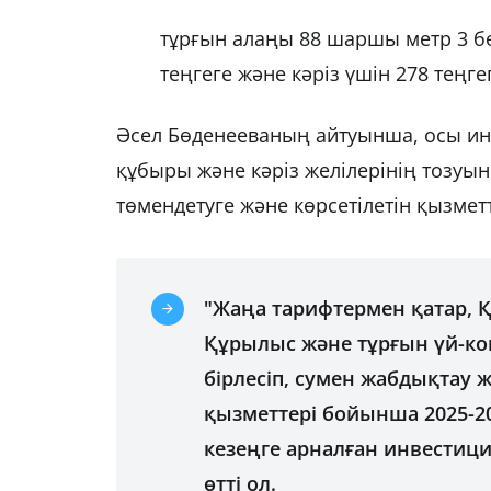
тұрғын алаңы 88 шаршы метр 3 б
теңгеге және кәріз үшін 278 теңгег
Әсел Бөденееваның айтуынша, осы ин
құбыры және кәріз желілерінің тозуы
төмендетуге және көрсетілетін қызмет
"Жаңа тарифтермен қатар, Қ
Құрылыс және тұрғын үй-к
бірлесіп, сумен жабдықтау ж
қызметтері бойынша 2025-2
кезеңге арналған инвестиция
өтті ол.