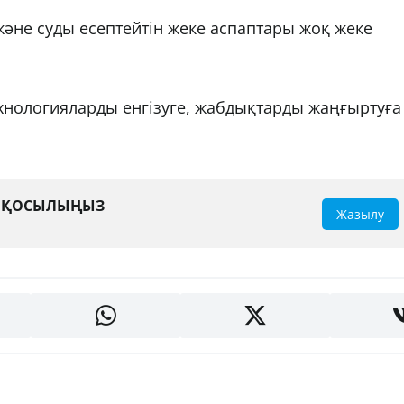
әне суды есептейтін жеке аспаптары жоқ жеке
хнологияларды енгізуге, жабдықтарды жаңғыртуға
.
А ҚОСЫЛЫҢЫЗ
Жазылу