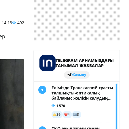
, 14:13
492
ер