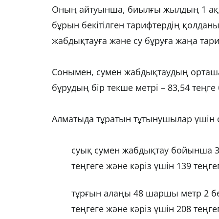
Оның айтуынша, биылғы жылдың 1 ақп
бұрын бекітілген тарифтердің қолдан
жабдықтауға және су бұруға жаңа тариф
Сонымен, сумен жабдықтаудың орташа т
бұрудың бір текше метрі – 83,54 теңге
Алматыда тұратын тұтынушылар үшін о
суық сумен жабдықтау бойынша 3
теңгеге және кәріз үшін 139 теңгег
тұрғын алаңы 48 шаршы метр 2 б
теңгеге және кәріз үшін 208 теңгег