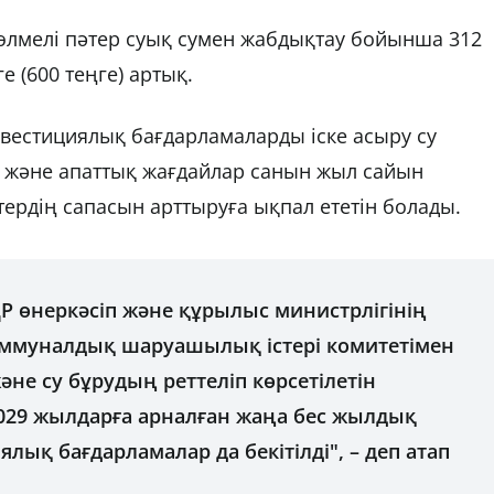
өлмелі пәтер суық сумен жабдықтау бойынша 312
е (600 теңге) артық.
вестициялық бағдарламаларды іске асыру су
н және апаттық жағдайлар санын жыл сайын
тердің сапасын арттыруға ықпал ететін болады.
Р өнеркәсіп және құрылыс министрлігінің
оммуналдық шаруашылық істері комитетімен
әне су бұрудың реттеліп көрсетілетін
029 жылдарға арналған жаңа бес жылдық
лық бағдарламалар да бекітілді", – деп атап