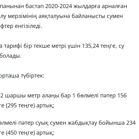
анынан бастап 2020-2024 жылдарға арналған
ылу мерзімінің аяқталуына байланысты сумен
тер енгізіледі.
арифі бір текше метрі үшін 135,24 теңге, су
 болады.
рташа түбіртек:
2 шаршы метр алаңы бар 1 бөлмелі пәтер 156
е (295 теңге) артық;
өлмелі пәтер суық сумен жабдықтау бойынша 234
е (450 теңге) артық;