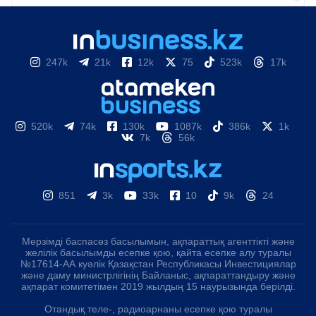
247k
21k
12k
75
523k
17k
520k
74k
130k
1087k
386k
1k
7k
56k
851
3k
33k
10
9k
24
Мерзімді баспасөз басылымын, ақпараттық агенттікті және
желілік басылымды есепке қою, қайта есепке алу туралы
№17614-АА куәлік Қазақстан Республикасы Инвестициялар
және даму министрлігінің Байланыс, ақпараттандыру және
ақпарат комитетімен 2019 жылдың 15 наурызында берілді.
Отандық теле-, радиоарнаны есепке қою туралы