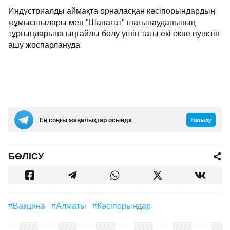
Индустриалды аймақта орналасқан кәсіпорындардың
жұмысшылары мен "Шапағат" шағынауданының
тұрғындарына ыңғайлы болу үшін тағы екі екпе пунктін
ашу жоспарлануда
Ең соңғы жаңалықтар осында
Жазылу
БӨЛІСУ
#вакцина
#Алматы
#кәсіпорындар