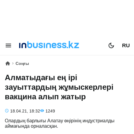
RU
Соңғы
Алматыдағы ең ірі
зауыттардың жұмыскерлері
вакцина алып жатыр
18.04.21, 18:32
1249
Олардың барлығы Алатау өңірінің индустриалды
аймағында орналасқан.