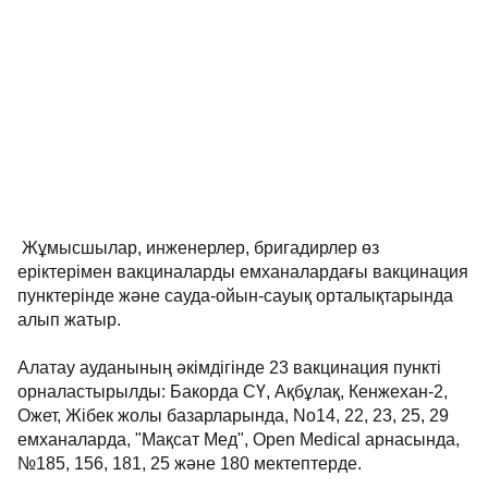
Жұмысшылар, инженерлер, бригадирлер өз
еріктерімен вакциналарды емханалардағы вакцинация
пунктерінде және сауда-ойын-сауық орталықтарында
алып жатыр.
Алатау ауданының әкімдігінде 23 вакцинация пункті
орналастырылды: Бакорда СҮ, Ақбұлақ, Кенжехан-2,
Ожет, Жібек жолы базарларында, No14, 22, 23, 25, 29
емханаларда, "Мақсат Мед", Open Medical арнасында,
№185, 156, 181, 25 және 180 мектептерде.