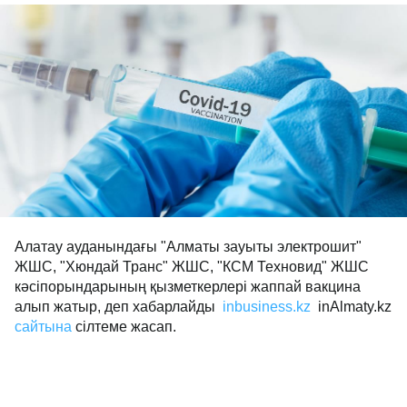
Алатау ауданындағы "Алматы зауыты электрошит"
ЖШС, "Хюндай Транс" ЖШС, "КСМ Техновид" ЖШС
кәсіпорындарының қызметкерлері жаппай вакцина
алып жатыр, деп хабарлайды
inbusiness.kz
inAlmaty.kz
сайтына
сілтеме жасап.