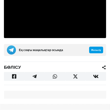
Ең соңғы жаңалықтар осында
Жазылу
БӨЛІСУ