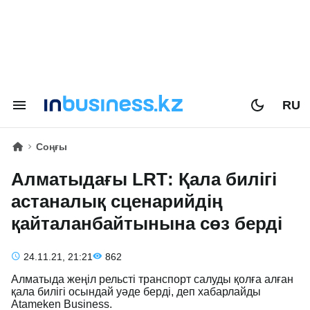
RU
Соңғы
Алматыдағы LRТ: Қала билігі
астаналық сценарийдің
қайталанбайтынына сөз берді
24.11.21, 21:21
862
Алматыда жеңіл рельсті транспорт салуды қолға алған
қала билігі осындай уәде берді, деп хабарлайды
Atameken Business.