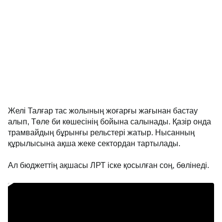
Желі Талғар тас жолының жоғарғы жағынан бастау
алып, Төле би көшесінің бойына салынады. Қазір онда
трамвайдың бұрынғы рельстері жатыр. Нысанның
құрылысына ақша жеке сектордан тартылады.
Ал бюджеттің ақшасы ЛРТ іске қосылған соң, бөлінеді.