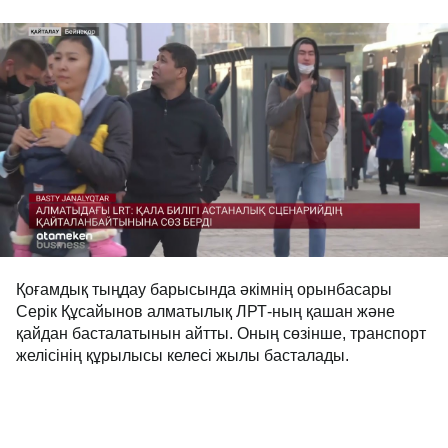
Қоғамдық тыңдау барысында әкімнің орынбасары
Серік Құсайынов алматылық ЛРТ-ның қашан және
қайдан басталатынын айтты. Оның сөзінше, транспорт
желісінің құрылысы келесі жылы басталады.