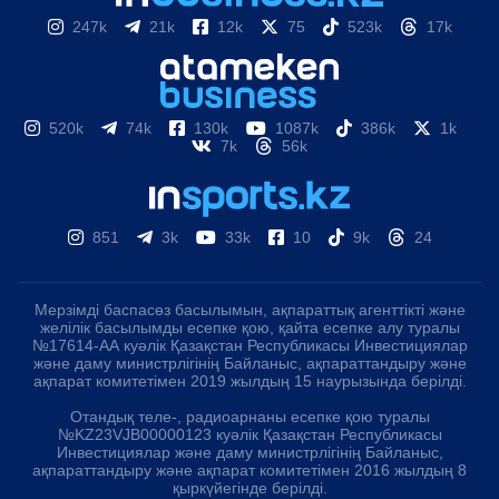
247k
21k
12k
75
523k
17k
520k
74k
130k
1087k
386k
1k
7k
56k
851
3k
33k
10
9k
24
Мерзімді баспасөз басылымын, ақпараттық агенттікті және
желілік басылымды есепке қою, қайта есепке алу туралы
№17614-АА куәлік Қазақстан Республикасы Инвестициялар
және даму министрлігінің Байланыс, ақпараттандыру және
ақпарат комитетімен 2019 жылдың 15 наурызында берілді.
Отандық теле-, радиоарнаны есепке қою туралы
№KZ23VJB00000123 куәлік Қазақстан Республикасы
Инвестициялар және даму министрлігінің Байланыс,
ақпараттандыру және ақпарат комитетімен 2016 жылдың 8
қыркүйегінде берілді.