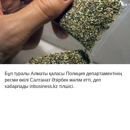
Бұл туралы Алматы қаласы Полиция департаментінің
ресми өкілі Салтанат Әзірбек мәлім етті, деп
хабарлады inbusiness.kz тілшісі.