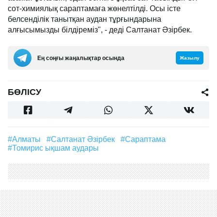
сот-химиялық сараптамаға жөнелтілді. Осы істе
белсенділік танытқан аудан тұрғындарына
алғысымызды білдіреміз", - деді Салтанат Әзірбек.
Ең соңғы жаңалықтар осында
Жазылу
БӨЛІСУ
#Алматы
#Салтанат Әзірбек
#сараптама
#Томирис ықшам аудары