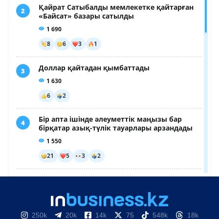
250k
20k
14k
75
548k
18k