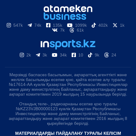
547k
74k
135k
1099k
402k
1k
7k
61k
2k
3k
34k
10
9k
24
Мерзімді баспасөз басылымын, ақпараттық агенттікті және
желілік басылымды есепке қою, қайта есепке алу туралы
№17614-АА куәлік Қазақстан Республикасы Инвестициялар
және даму министрлігінің Байланыс, ақпараттандыру және
ақпарат комитетімен 2019 жылдың 15 наурызында берілді.
Отандық теле-, радиоарнаны есепке қою туралы
№KZ23VJB00000123 куәлік Қазақстан Республикасы
Инвестициялар және даму министрлігінің Байланыс,
ақпараттандыру және ақпарат комитетімен 2016 жылдың 8
қыркүйегінде берілді.
МАТЕРИАЛДАРДЫ ПАЙДАЛАНУ ТУРАЛЫ КЕЛІСІМ