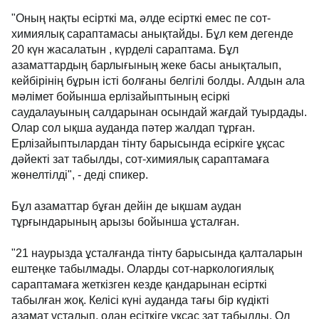
"Оның нақты есірткі ма, әлде есірткі емес пе сот-
химиялық сараптамасы анықтайды. Бұл кем дегенде
20 күн жасалатын , күрделі сараптама. Бұл
азаматтардың барлығының жеке басы анықталып,
кейбірінің бұрын істі болғаны белгілі болды. Алдын ала
мәлімет бойынша ерлізайыптының есіркі
саудалауының салдарынан осындай жағдай туырдады.
Олар сол ықша ауданда пәтер жалдап тұрған.
Ерлізайыптылардан тінту барысында есіркіге ұқсас
дәйекті зат табылды, сот-химиялық сараптамаға
жөнелтілді", - деді спикер.
Бұл азаматтар бұған дейін де ықшам аудан
тұрғындарының арызы бойынша ұсталған.
"21 наурызда ұсталғанда тінту барысында қалталарын
ештеңке табылмады. Оларды сот-наркологиялық
сараптамаға жеткізген кезде қандарынан есірткі
табылған жоқ. Келісі күні ауданда тағы бір күдікті
азамат ұсталып, одан есіткіге ұқсас зат табылды. Ол