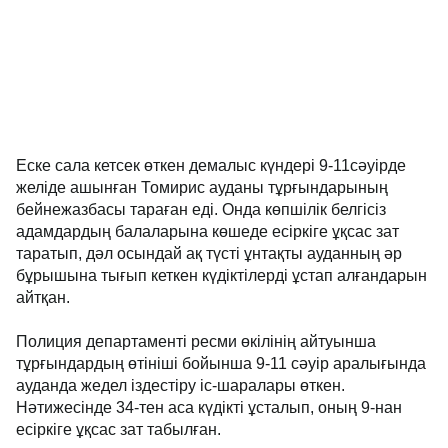
Еске сала кетсек өткен демалыс күндері 9-11сәуірде
желіде ашынған Томирис ауданы тұрғындарының
бейнежазбасы тараған еді. Онда көпшілік белгісіз
адамдардың балаларына көшеде есіркіге ұқсас зат
таратып, дәл осындай ақ түсті ұнтақты ауданның әр
бұрышына тығып кеткен күдіктілерді ұстап алғандарын
айтқан.
Полиция департаменті ресми өкілінің айтуынша
тұрғындардың өтініші бойынша 9-11 сәуір аралығында
ауданда жедел іздестіру іс-шаралары өткен.
Нәтижесінде 34-тен аса күдікті ұсталып, оның 9-нан
есіркіге ұқсас зат табылған.