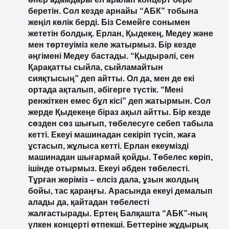
беретін. Сол кезде арнайы “АБК” тобына
жеңіл көлік берді. Біз Семейге сонымен
жететін болдық. Ерлан, Қыдекең, Медеу және
мен төртеуіміз келе жатырмыз. Бір кезде
әңгімені Медеу бастады. “Қыдырәлі, сен
Қарақатты сыйла, сыйламайтын
сияқтысың” деп айтты. Ол да, мен де екі
ортада ақталып, әбігерге түстік. “Мені
ренжіткен емес бұл кісі” деп жатырмын. Сол
жерде Қыдекеңе біраз ақыл айтты. Бір кезде
сөзден сөз шығып, төбелесуге себеп табыла
кетті. Екеуі машинадан секіріп түсіп, жаға
ұстасып, жұлыса кетті. Ерлан екеумізді
машинадан шығармай қойды. Төбелес көріп,
ішінде отырмыз. Екеуі әбден төбелесті.
Тұрған жеріміз – елсіз дала, ұзын жолдың
бойы, тас қараңғы. Арасында екеуі демалып
алады да, қайтадан төбелесті
жалғастырады. Ертең Балқашта “АБК”-ның
үлкен концерті өтпекші. Беттеріне жұдырық