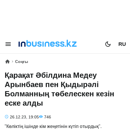
RU
Соңғы
Қарақат Әбілдина Медеу
Арынбаев пен Қыдырәлі
Болманның төбелескен кезін
еске алды
26.12.23, 19:05
746
"Көліктің ішінде кім жеңетінін күтіп отырдық".