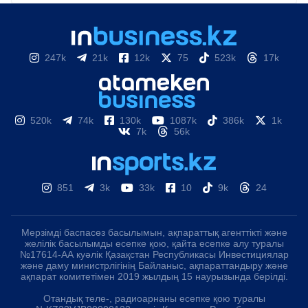
247k
21k
12k
75
523k
17k
520k
74k
130k
1087k
386k
1k
7k
56k
851
3k
33k
10
9k
24
Мерзімді баспасөз басылымын, ақпараттық агенттікті және
желілік басылымды есепке қою, қайта есепке алу туралы
№17614-АА куәлік Қазақстан Республикасы Инвестициялар
және даму министрлігінің Байланыс, ақпараттандыру және
ақпарат комитетімен 2019 жылдың 15 наурызында берілді.
Отандық теле-, радиоарнаны есепке қою туралы