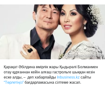
Фото:
qasym.buketov.edu.kz
Қарақат Әбілдина өмірлік жары Қыдырәлі Болманмен
отау құрғаннан кейін алғаш гастрольге шыққан кезін
еске алды, – деп хабарлайды
Inbusiness.kz
сайты
“Төрлетіңіз”
бағдарламасына сілтеме жасап.