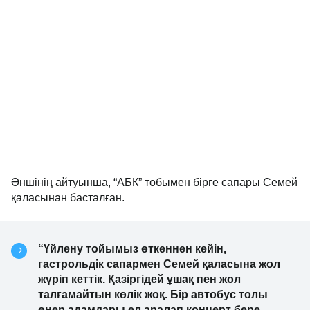
Әншінің айтуынша, “АБК” тобымен бірге сапары Семей
қаласынан басталған.
“Үйлену тойымыз өткеннен кейін,
гастрольдік сапармен Семей қаласына жол
жүріп кеттік. Қазіргідей ұшақ пен жол
талғамайтын көлік жоқ. Бір автобус толы
өнер адамдары ел аралап концерт бере