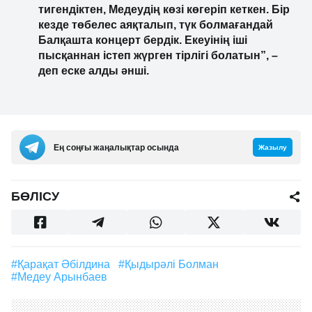
тигендіктен, Медеудің көзі көгеріп кеткен. Бір
кезде төбелес аяқталып, түк болмағандай
Балқашта концерт бердік. Екеуінің іші
пысқаннан істеп жүрген тірлігі болатын”, –
деп еске алды әнші.
Ең соңғы жаңалықтар осында
Жазылу
БӨЛІСУ
#Қарақат Әбілдина
#Қыдырәлі Болман
#Медеу Арынбаев