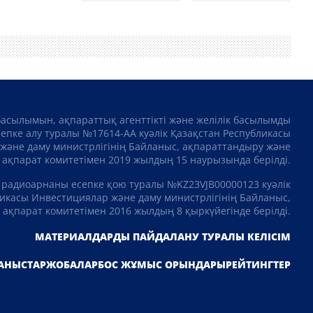
басылымын, ақпараттық агенттікті және желілік басылымды
сепке алу туралы №17614-АА куәлік Қазақстан Республикасы
және даму министрлігінің Байланыс, ақпараттандыру және
ақпарат комитетімен 2019 жылдың 15 наурызында берілді.
 радиоарнаны есепке қою туралы №KZ23VJB00000123 куәлік
икасы Инвестициялар және даму министрлігінің Байланыс,
ақпарат комитетімен 2016 жылдың 8 қыркүйегінде берілді.
МАТЕРИАЛДАРДЫ ПАЙДАЛАНУ ТУРАЛЫ КЕЛІСІМ
АНЫСТАР
ЖОБАЛАР
БОС ЖҰМЫС ОРЫНДАРЫ
РЕЙТИНГТЕР