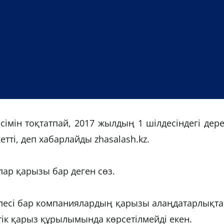
імін тоқтатпай, 2017 жылдың 1 шілдесіндегі дер
тті, деп хабарлайды zhasalash.kz.
лар қарызы бар деген сөз.
үлесі бар компаниялардың қарызы алаңдатарлықт
тік қарыз құрылымында көрсетілмейді екен.