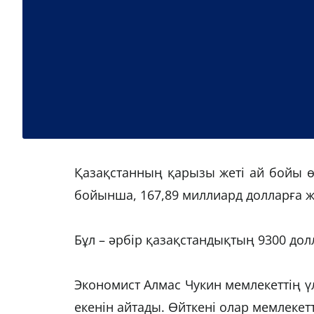
Қазақстанның қарызы жеті ай бойы өс
бойынша, 167,89 миллиард долларға же
Бұл – әрбір қазақстандықтың 9300 дол
Экономист Алмас Чукин мемлекеттің 
екенін айтады. Өйткені олар мемлекет