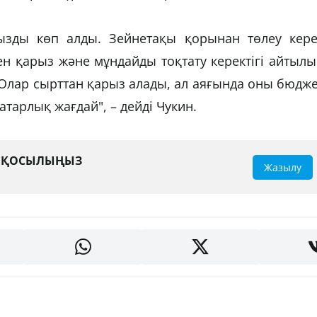
арызды көп алды. Зейнетақы қорынан төлеу кере
ен қарыз және мұндайды тоқтату керектігі айтыл
. Олар сырттан қарыз алады, ал аяғында оны бюдж
датарлық жағдай", – дейді Чукин.
А ҚОСЫЛЫҢЫЗ
Жазылу