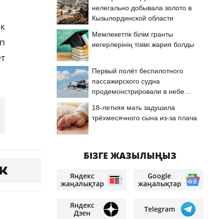
нелегально добывала золото в
Кызылординской области
к
Мемлекеттік білім гранты
ып
иегерлерінің тізімі жария болды
ет
Первый полёт беспилотного
пассажирского судна
продемонстрировали в небе
Астаны
18-летняя мать задушила
трёхмесячного сына из-за плача
БІЗГЕ ЖАЗЫЛЫҢЫЗ
Яндекс
Google
жаңалықтар
жаңалықтар
Яндекс
Telegram
Дзен