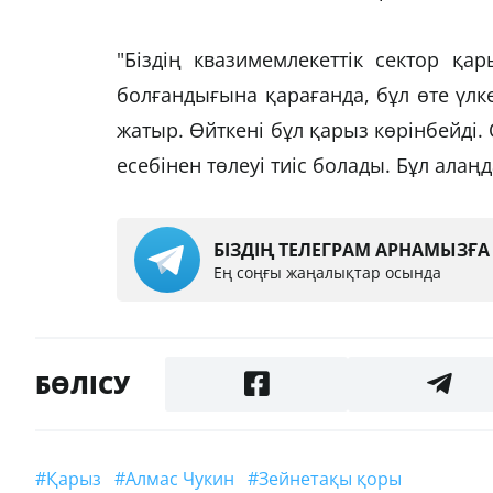
"Біздің квазимемлекеттік сектор қ
болғандығына қарағанда, бұл өте үлк
жатыр. Өйткені бұл қарыз көрінбейді
есебінен төлеуі тиіс болады. Бұл алаң
БІЗДІҢ ТЕЛЕГРАМ АРНАМЫЗҒ
Ең соңғы жаңалықтар осында
БӨЛІСУ
#қарыз
#Алмас Чукин
#Зейнетақы қоры