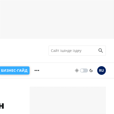
БИЗНЕС-ГАЙД
RU
н