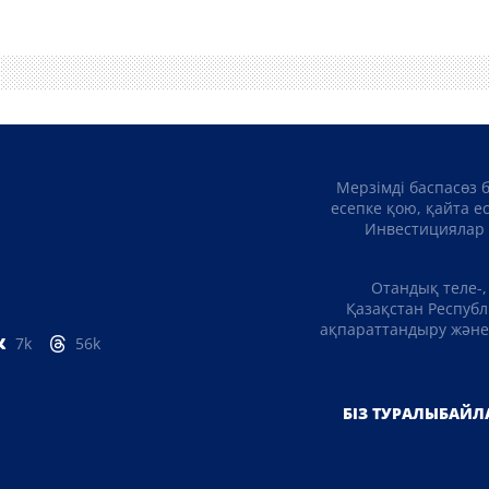
Мерзімді баспасөз 
есепке қою, қайта е
Инвестициялар 
Отандық теле-,
Қазақстан Республ
ақпараттандыру және 
7k
56k
БІЗ ТУРАЛЫ
БАЙЛ