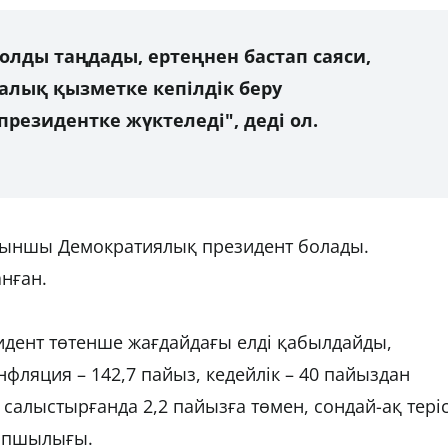
олды таңдады, ертеңнен бастап саяси,
алық қызметке кепілдік беру
президентке жүктеледі", деді ол.
оныншы Демократиялық президент болады.
нған.
дент төтенше жағдайдағы елді қабылдайды,
ляция – 142,7 пайыз, кедейлік – 40 пайыздан
салыстырғанда 2,2 пайызға төмен, сондай-ақ тері
тапшылығы.