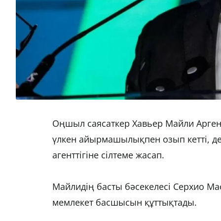
Оңшыл саясаткер Хавьер Майли Арген
үлкен айырмашылықпен озып кетті, д
агенттігіне сілтеме жасап.
Майлидің басты бәсекелесі Серхио Ма
мемлекет басшысын құттықтады.