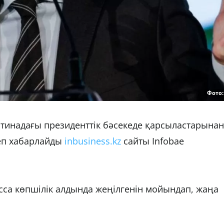
Фото
тинадағы президенттік бәсекеде қарсыластарынан
еп хабарлайды
inbusiness.kz
сайты Infobae
сса көпшілік алдында жеңілгенін мойындап, жаңа