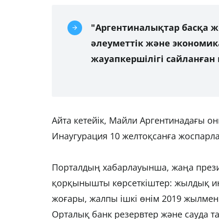
"Аргентиналықтар басқа ж
әлеуметтік және экономик
жауапкершілігі сайланған 
Айта кетейік, Майли Аргентинадағы 
Инаугурация 10 желтоқсанға жоспарла
Порталдың хабарлауынша, жаңа прези
қорқынышты көрсеткіштер: жылдық инф
жоғары, жалпы ішкі өнім 2019 жылмен 
Орталық банк резервтер және сауда 