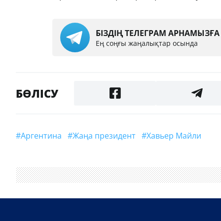
БІЗДІҢ ТЕЛЕГРАМ АРНАМЫЗҒ
Ең соңғы жаңалықтар осында
БӨЛІСУ
#Аргентина
#жаңа президент
#Хавьер Майли