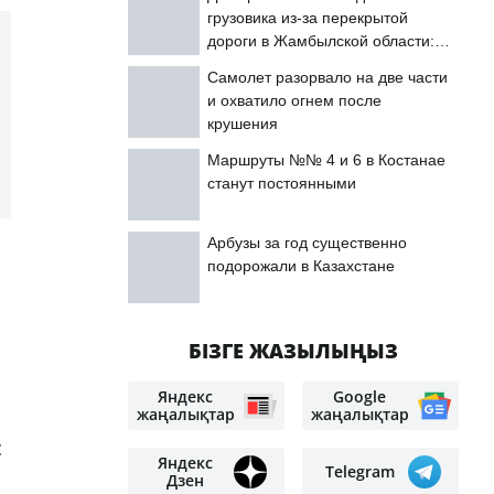
грузовика из-за перекрытой
дороги в Жамбылской области:
подробности
Самолет разорвало на две части
и охватило огнем после
крушения
Маршруты №№ 4 и 6 в Костанае
станут постоянными
Арбузы за год существенно
подорожали в Казахстане
БІЗГЕ ЖАЗЫЛЫҢЫЗ
Яндекс
Google
жаңалықтар
жаңалықтар
с
Яндекс
Telegram
Дзен