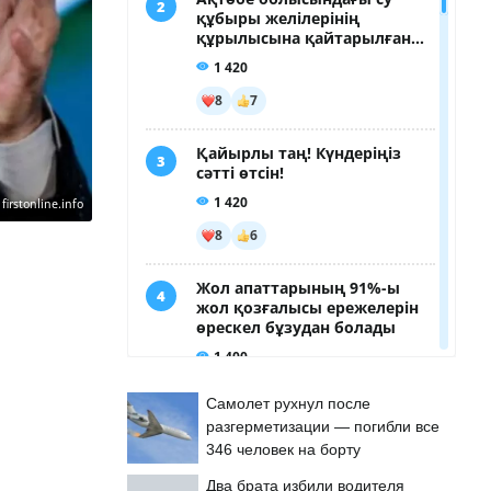
:
firstonline.info
Самолет рухнул после
разгерметизации — погибли все
346 человек на борту
Два брата избили водителя