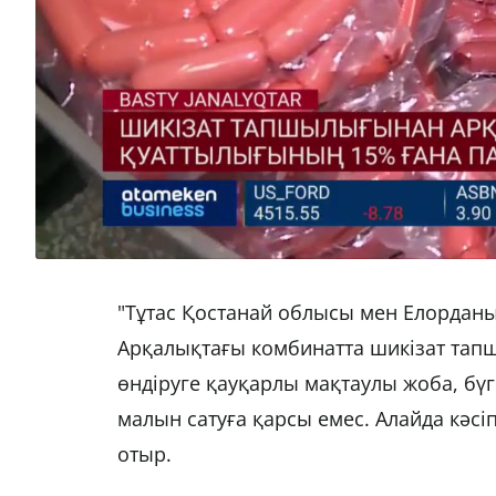
"Тұтас Қостанай облысы мен Елорданы
Арқалықтағы комбинатта шикізат тап
өндіруге қауқарлы мақтаулы жоба, бүг
малын сатуға қарсы емес. Алайда кәс
отыр.