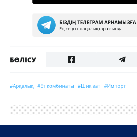
БІЗДІҢ ТЕЛЕГРАМ АРНАМЫЗҒ
Ең соңғы жаңалықтар осында
БӨЛІСУ
#Арқалық
#ет комбинаты
#шикізат
#импорт