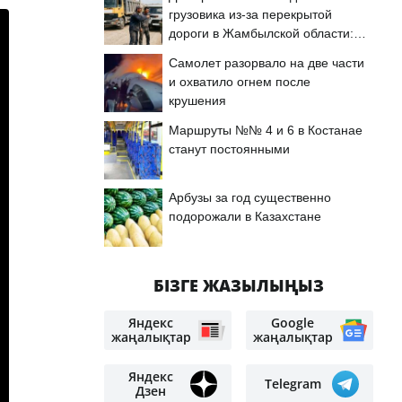
грузовика из-за перекрытой
дороги в Жамбылской области:
подробности
Самолет разорвало на две части
и охватило огнем после
крушения
Маршруты №№ 4 и 6 в Костанае
станут постоянными
Арбузы за год существенно
подорожали в Казахстане
БІЗГЕ ЖАЗЫЛЫҢЫЗ
Яндекс
Google
жаңалықтар
жаңалықтар
Яндекс
Telegram
Дзен