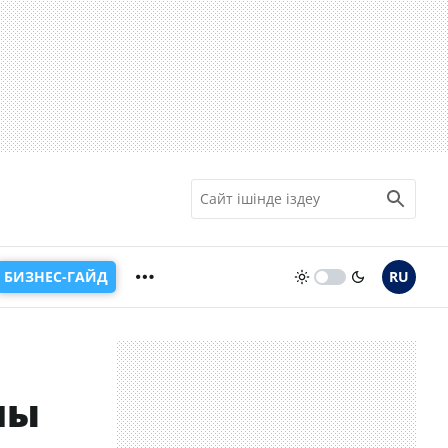
БИЗНЕС-ГАЙД
RU
шы