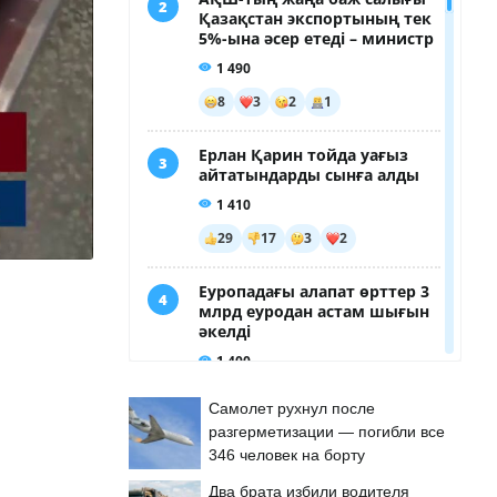
Самолет рухнул после
разгерметизации — погибли все
346 человек на борту
Два брата избили водителя