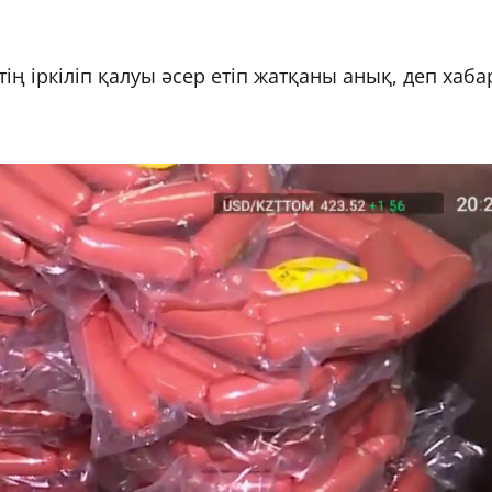
тің іркіліп қалуы әсер етіп жатқаны анық, деп хаб