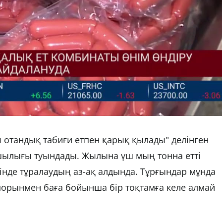
 отандық табиғи етпен қарық қылады" делінген
шылығы туындады. Жылына үш мың тонна етті
інде тұралаудың аз-ақ алдында. Тұрғындар мұнда
іпорынмен баға бойынша бір тоқтамға келе алмай