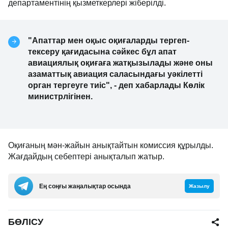
департаментінің қызметкерлері жіберілді.
"Апаттар мен оқыс оқиғаларды тергеп-
тексеру қағидасына сәйкес бұл апат
авиациялық оқиғаға жатқызылады және оны
азаматтық авиация саласындағы уәкілетті
орган тергеуге тиіс", - деп хабарлады Көлік
министрлігінен.
Оқиғаның мән-жайын анықтайтын комиссия құрылды.
Жағдайдың себептері анықталып жатыр.
Ең соңғы жаңалықтар осында
Жазылу
БӨЛІСУ