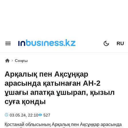
RU
Соңғы
Арқалық пен Ақсұңқар
арасында қатынаған АН-2
ұшағы апатқа ұшырап, қызыл
суға қонды
03.05.24, 22:10
527
Қостанай облысының Арқалық пен Ақсұңқар арасында