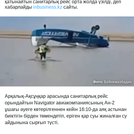
қатынайтын санитарлық рейс орта жолда үзілді, деп
хабарлайды
inbusiness.kz
сайты.
Фото:
Бейнежазбадан
Арқалық-Ақсұңқар арасында санитарлық рейс
орындайтын Navigator авиакомпаниясының Ан-2
ұшағы әуеге көтерілгеннен кейін 16:10-да аяқ астынан
биіктігін бірден төмендетіп, еріген қар суы жиналған су
айдынына сырғып түсті.