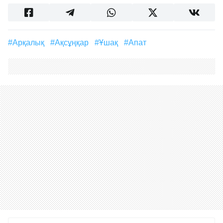
#Арқалық
#Ақсұңқар
#ұшақ
#апат