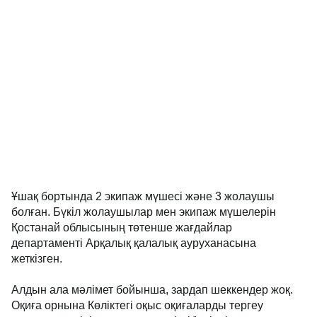
Ұшақ бортында 2 экипаж мүшесі және 3 жолаушы
болған. Бүкіл жолаушылар мен экипаж мүшелерін
Қостанай облысының төтенше жағдайлар
департаменті Арқалық қалалық ауруханасына
жеткізген.
Алдын ала мәлімет бойынша, зардап шеккендер жоқ.
Оқиға орнына Көліктегі оқыс оқиғаларды тергеу