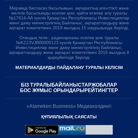
Мерзімді баспасөз басылымын, ақпараттық агенттікті және
желілік басылымды есепке қою, қайта есепке алу туралы
№17614-АА куәлік Қазақстан Республикасы Инвестициялар
және даму министрлігінің Байланыс, ақпараттандыру және
ақпарат комитетімен 2019 жылдың 15 наурызында берілді.
Отандық теле-, радиоарнаны есепке қою туралы
№KZ23VJB00000123 куәлік Қазақстан Республикасы
Инвестициялар және даму министрлігінің Байланыс,
ақпараттандыру және ақпарат комитетімен 2016 жылдың 8
қыркүйегінде берілді.
МАТЕРИАЛДАРДЫ ПАЙДАЛАНУ ТУРАЛЫ КЕЛІСІМ
БІЗ ТУРАЛЫ
БАЙЛАНЫСТАР
ЖОБАЛАР
БОС ЖҰМЫС ОРЫНДАРЫ
РЕЙТИНГТЕР
«Atameken Business» Медиахолдингі
ҚҰПИЯЛЫЛЫҚ САЯСАТЫ