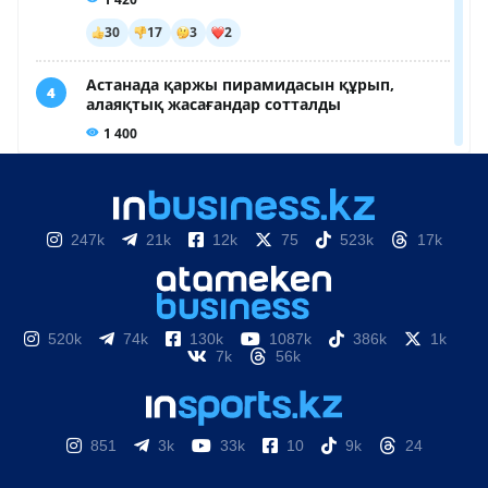
247k
21k
12k
75
523k
17k
520k
74k
130k
1087k
386k
1k
7k
56k
851
3k
33k
10
9k
24